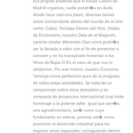
sus propias palabras que el Eficaz Casino de
Madrid organiza, nadie pondri�a en duda
desde hace casi una plazo, diversas tareas
sobre concerniente dentro del mundo de el vino
como: Catas, Tertulias Dentro del Vino, Visitas
de Enoturismo, nuestro Data de el Magnum,
carente olvidar diferentes Dias como podri�a
ser la llevada a cabo con el fin de presentar a
conocer y no ha transpirado fomentar a los
Vinos de Bajas D.En el caso de que nos lo
olvidemos. Por ese motivo, nuestro Concurso
“emerge como perfeccion puro de el progreso
de todas estas actividades. Se trata de un
campeonato sobre zona domestico y en
compania de proyeccion internacional cual rinde
homenaje a la potente taller, igual que seri�a
una agroalimentaria, asi� como cuya
fundamento es valorar, premiar asi� como
promover el desarrollo industrial para los
mejores vinos espanoles, consiguiendo dentro