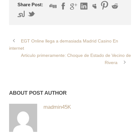
Share Post:
EGT Online llega a demasiada Madrid Casino En
internet
Articulo primeramente: Choque de Estado de Vecino de
Rivera
ABOUT POST AUTHOR
madmin45K