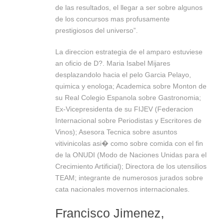
de las resultados, el llegar a ser sobre algunos
de los concursos mas profusamente
prestigiosos del universo”.
La direccion estrategia de el amparo estuviese
an oficio de D?. Maria Isabel Mijares
desplazandolo hacia el pelo Garcia Pelayo,
quimica y enologa; Academica sobre Monton de
su Real Colegio Espanola sobre Gastronomia;
Ex-Vicepresidenta de su FIJEV (Federacion
Internacional sobre Periodistas y Escritores de
Vinos); Asesora Tecnica sobre asuntos
vitivinicolas asi� como sobre comida con el fin
de la ONUDI (Modo de Naciones Unidas para el
Crecimiento Artificial); Directora de los utensilios
TEAM; integrante de numerosos jurados sobre
cata nacionales movernos internacionales.
Francisco Jimenez,