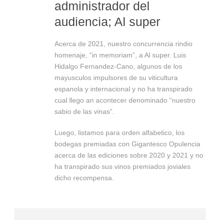
administrador del
audiencia; Al super
Acerca de 2021, nuestro concurrencia rindio
homenaje, “in memoriam”, a Al super. Luis
Hidalgo Fernandez-Cano, algunos de los
mayusculos impulsores de su viticultura
espanola y internacional y no ha transpirado
cual llego an acontecer denominado “nuestro
sabio de las vinas”.
Luego, listamos para orden alfabetico, los
bodegas premiadas con Gigantesco Opulencia
acerca de las ediciones sobre 2020 y 2021 y no
ha transpirado sus vinos premiados joviales
dicho recompensa.