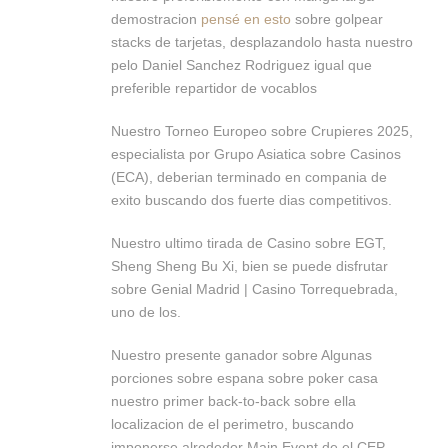
demostracion
pensé en esto
sobre golpear
stacks de tarjetas, desplazandolo hasta nuestro
pelo Daniel Sanchez Rodriguez igual que
preferible repartidor de vocablos
Nuestro Torneo Europeo sobre Crupieres 2025,
especialista por Grupo Asiatica sobre Casinos
(ECA), deberian terminado en compania de
exito buscando dos fuerte dias competitivos.
Nuestro ultimo tirada de Casino sobre EGT,
Sheng Sheng Bu Xi, bien se puede disfrutar
sobre Genial Madrid | Casino Torrequebrada,
uno de los.
Nuestro presente ganador sobre Algunas
porciones sobre espana sobre poker casa
nuestro primer back-to-back sobre ella
localizacion de el perimetro, buscando
imponerse alrededor Main Event de el CEP