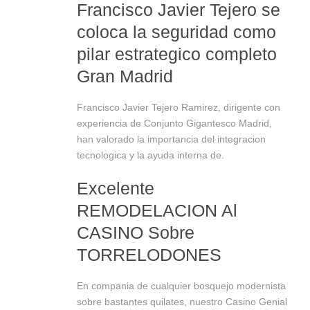
Francisco Javier Tejero se
coloca la seguridad como
pilar estrategico completo
Gran Madrid
Francisco Javier Tejero Ramirez, dirigente con
experiencia de Conjunto Gigantesco Madrid,
han valorado la importancia del integracion
tecnologica y la ayuda interna de.
Excelente
REMODELACION Al
CASINO Sobre
TORRELODONES
En compania de cualquier bosquejo modernista
sobre bastantes quilates, nuestro Casino Genial