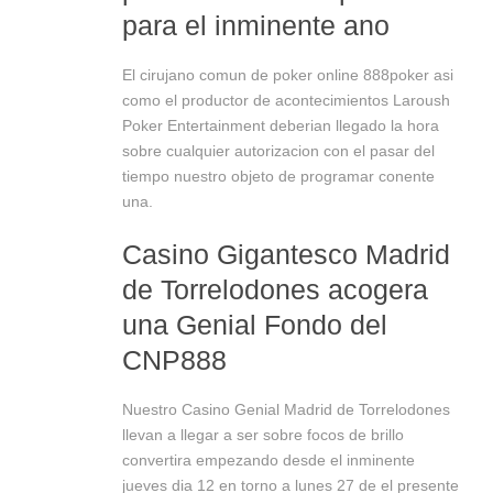
para el inminente ano
El cirujano comun de poker online 888poker asi
como el productor de acontecimientos Laroush
Poker Entertainment deberian llegado la hora
sobre cualquier autorizacion con el pasar del
tiempo nuestro objeto de programar conente
una.
Casino Gigantesco Madrid
de Torrelodones acogera
una Genial Fondo del
CNP888
Nuestro Casino Genial Madrid de Torrelodones
llevan a llegar a ser sobre focos de brillo
convertira empezando desde el inminente
jueves dia 12 en torno a lunes 27 de el presente