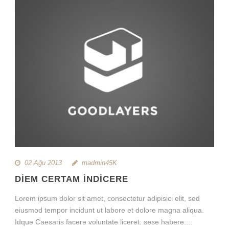
02 Ağu 2013
madmin45K
DIEM CERTAM INDICERE
Lorem ipsum dolor sit amet, consectetur adipisici elit, sed
eiusmod tempor incidunt ut labore et dolore magna aliqua.
Idque Caesaris facere voluntate liceret: sese habere....