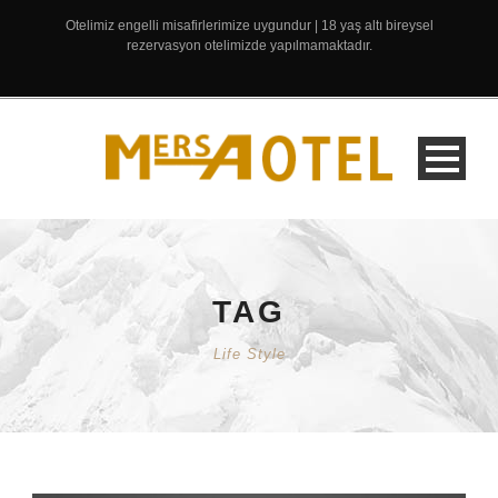
Otelimiz engelli misafirlerimize uygundur | 18 yaş altı bireysel
rezervasyon otelimizde yapılmamaktadır.
TAG
Life Style