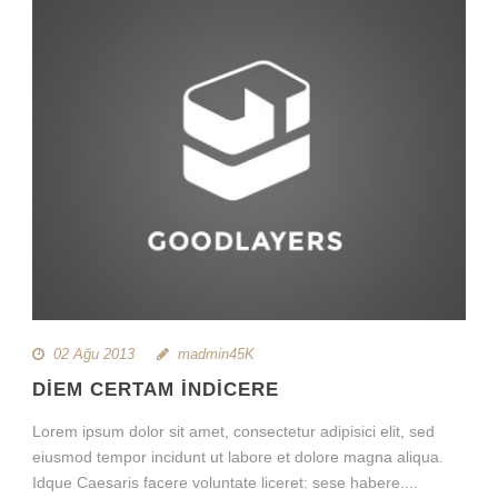
02 Ağu 2013
madmin45K
DIEM CERTAM INDICERE
Lorem ipsum dolor sit amet, consectetur adipisici elit, sed
eiusmod tempor incidunt ut labore et dolore magna aliqua.
Idque Caesaris facere voluntate liceret: sese habere....