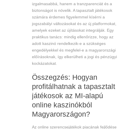
izgalmasabbá, hanem a tranzparenciát és a
biztonságot is növelik. A tapasztalt játékosok
számára érdemes figyelemmel kísérni a
jogszabályi változásokat és az új platformokat,
amelyek ezeket az újításokat integrálják. Egy
praktikus tanács: mindig ellenőrizze, hogy az
adott kaszinó rendelkezik-e a szükséges
engedélyekkel és megfelel-e a magyarországi
előírásoknak, így elkerülheti a jogi és pénzügyi
kockázatokat.
Összegzés: Hogyan
profitálhatnak a tapasztalt
játékosok az MI-alapú
online kaszinókból
Magyarországon?
Az online szerencsejátékok piacának fejlődése