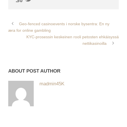
Geo-fenced casinoevents i norske bysentra: En ny
æra for online gambling
KYC-prosessin keskeinen rooli petosten ehkäisyssä
nettikasinoilla
ABOUT POST AUTHOR
madmin45K