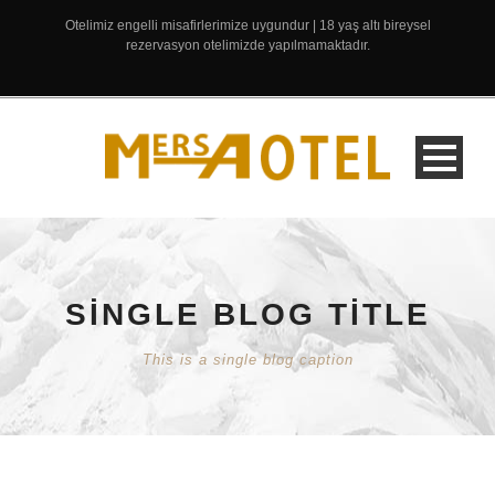
Otelimiz engelli misafirlerimize uygundur | 18 yaş altı bireysel
rezervasyon otelimizde yapılmamaktadır.
SINGLE BLOG TITLE
This is a single blog caption