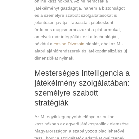
online kaszinókban. Az MI nemcsak a
játékélményt gazdagítja, hanem a biztonságot
és a személyre szabott szolgáltatásokat is
jelentősen javítja. Tapasztalt játékosként
érdemes megismerni azokat a platformokat,
amelyek már integrálták ezt a technológiát,
például a
casino Divaspin
oldalát, ahol az MI-
alapú ajánlórendszerek és játékoptimalizálás új
dimenziókat nyitnak.
Mesterséges intelligencia a
játékélmény szolgálatában:
személyre szabott
stratégiák
Az MI egyik legnagyobb előnye az online
kaszinókban az egyedi játékosprofilok elemzése.
Magyarországon a szabályozott piac lehetővé
teszi, hogy a szolgáltatók adatokat gyűjtsenek