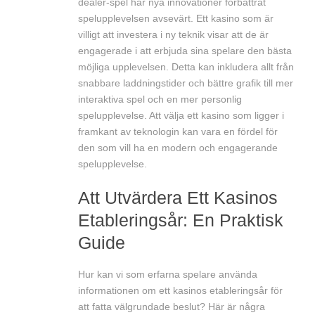
dealer-spel har nya innovationer förbättrat
spelupplevelsen avsevärt. Ett kasino som är
villigt att investera i ny teknik visar att de är
engagerade i att erbjuda sina spelare den bästa
möjliga upplevelsen. Detta kan inkludera allt från
snabbare laddningstider och bättre grafik till mer
interaktiva spel och en mer personlig
spelupplevelse. Att välja ett kasino som ligger i
framkant av teknologin kan vara en fördel för
den som vill ha en modern och engagerande
spelupplevelse.
Att Utvärdera Ett Kasinos
Etableringsår: En Praktisk
Guide
Hur kan vi som erfarna spelare använda
informationen om ett kasinos etableringsår för
att fatta välgrundade beslut? Här är några