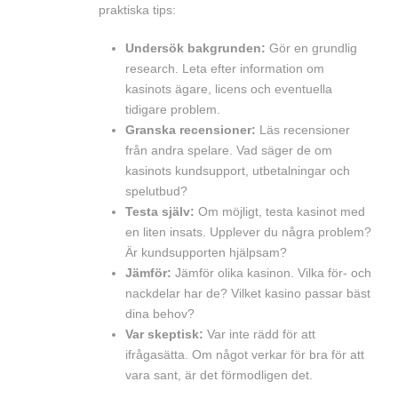
praktiska tips:
Undersök bakgrunden:
Gör en grundlig
research. Leta efter information om
kasinots ägare, licens och eventuella
tidigare problem.
Granska recensioner:
Läs recensioner
från andra spelare. Vad säger de om
kasinots kundsupport, utbetalningar och
spelutbud?
Testa själv:
Om möjligt, testa kasinot med
en liten insats. Upplever du några problem?
Är kundsupporten hjälpsam?
Jämför:
Jämför olika kasinon. Vilka för- och
nackdelar har de? Vilket kasino passar bäst
dina behov?
Var skeptisk:
Var inte rädd för att
ifrågasätta. Om något verkar för bra för att
vara sant, är det förmodligen det.