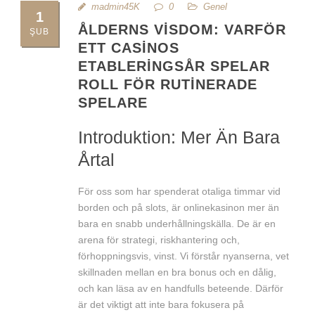
madmin45K
0
Genel
1
ÅLDERNS VISDOM: VARFÖR
ŞUB
ETT CASINOS
ETABLERINGSÅR SPELAR
ROLL FÖR RUTINERADE
SPELARE
Introduktion: Mer Än Bara
Årtal
För oss som har spenderat otaliga timmar vid
borden och på slots, är onlinekasinon mer än
bara en snabb underhållningskälla. De är en
arena för strategi, riskhantering och,
förhoppningsvis, vinst. Vi förstår nyanserna, vet
skillnaden mellan en bra bonus och en dålig,
och kan läsa av en handfulls beteende. Därför
är det viktigt att inte bara fokusera på