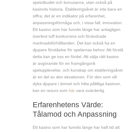
spelutbudet och bonusarna, utan också på
kasinots historia. Etableringsåret är inte bara en
siffra; det är en indikator på erfarenhet,
anpassningsförmåga och, i vissa fall, innovation.
Ett kasino som har funnits länge har antagligen
överlevt tuff konkurrens och förändrade
marknadsförhållanden. Det kan också ha en
djupare förståelse för spelarnas behov. Att förstå
detta kan ge oss en fördel. Att välja rätt kasino
är avgörande för en framgångsrik
spelupplevelse, och kunskap om etableringsåret
är en del av den ekvationen. För den som vill
dyka djupare i ämnet och hitta pålitliga kasinon,
kan en resurs som
här
vara ovärderlig.
Erfarenhetens Värde:
Tålamod och Anpassning
Ett kasino som har funnits länge har haft tid att