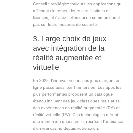
Conseil : privilégiez toujours les applications qui
affichent clairement leurs certifications et
licences, et évitez celles qui ne communiquent
pas sur leurs mesures de sécurité.
3. Large choix de jeux
avec intégration de la
réalité augmentée et
virtuelle
En 2025, l’innovation dans les jeux d’argent en
ligne passe aussi par l’immersion. Les apps les
plus performantes proposent un catalogue
étendu incluant des jeux classiques mais aussi
des expériences en réalité augmentée (RA) et
réalité virtuelle (RV). Ces technologies offrent
une immersion quasi réelle, recréant l’ambiance
d’un vrai casino depuis votre salon.