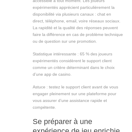
accessible à tout moment. Les joueurs
expérimentés apprécient particulièrement la
disponibilité via plusieurs canaux : chat en
direct, téléphone, email, voire réseaux sociaux.
La rapidité et la qualité des réponses peuvent
faire la différence en cas de problème technique
ou de question sur une promotion.
Statistique intéressante : 65 % des joueurs
expérimentés considèrent le support client
comme un critère déterminant dans le choix
d’une app de casino.
Astuce : testez le support client avant de vous
engager pleinement sur une plateforme pour
vous assurer d’une assistance rapide et
compétente.
Se préparer à une
expérience de jeu enrichie