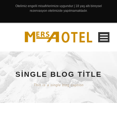
Otelimiz engelli misafirlerimize uygundur | 18 yaş altı bireysel
rezervasyon otelimizde yapılmamaktadır.
SINGLE BLOG TITLE
This is a single blog caption