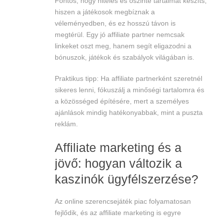
Fontos, hogy hiteles és őszinte tartalmat készíts,
hiszen a játékosok megbíznak a
véleményedben, és ez hosszú távon is
megtérül. Egy jó affiliate partner nemcsak
linkeket oszt meg, hanem segít eligazodni a
bónuszok, játékok és szabályok világában is.
Praktikus tipp: Ha affiliate partnerként szeretnél
sikeres lenni, fókuszálj a minőségi tartalomra és
a közösséged építésére, mert a személyes
ajánlások mindig hatékonyabbak, mint a puszta
reklám.
Affiliate marketing és a
jövő: hogyan változik a
kaszinók ügyfélszerzése?
Az online szerencsejáték piac folyamatosan
fejlődik, és az affiliate marketing is egyre