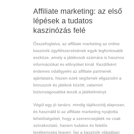
Affiliate marketing: az első
lépések a tudatos
kaszinózás felé
Összefoglalva, az affiliate marketing az online
kaszinók ügyfélszerzésének egyik legfontosabb
eszköze, amely a játékosok számára is hasznos
információkat és előnyöket kínál. Kezdőként
érdemes odafigyelni az affiliate partnerek
ajánlataira, hiszen ezek segítenek eligazodni a
bónuszok és játékok között, valamint
biztonságosabbá teszik a játékélményt.
Végül egy jó tanács: mindig tájékozódj alaposan,
és használd ki az affiliate marketing nyújtotta
lehetőségeket, hogy a szerencsejáték ne csak
szórakoztató, hanem tudatos és felelős
tevékenység legyen. Így a kaszinók világában