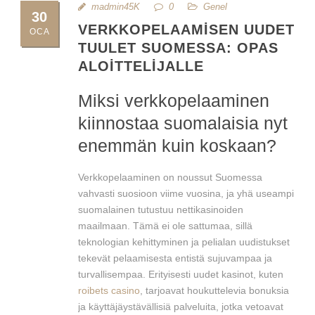
madmin45K
0
Genel
30
VERKKOPELAAMISEN UUDET
OCA
TUULET SUOMESSA: OPAS
ALOITTELIJALLE
Miksi verkkopelaaminen
kiinnostaa suomalaisia nyt
enemmän kuin koskaan?
Verkkopelaaminen on noussut Suomessa
vahvasti suosioon viime vuosina, ja yhä useampi
suomalainen tutustuu nettikasinoiden
maailmaan. Tämä ei ole sattumaa, sillä
teknologian kehittyminen ja pelialan uudistukset
tekevät pelaamisesta entistä sujuvampaa ja
turvallisempaa. Erityisesti uudet kasinot, kuten
roibets casino
, tarjoavat houkuttelevia bonuksia
ja käyttäjäystävällisiä palveluita, jotka vetoavat