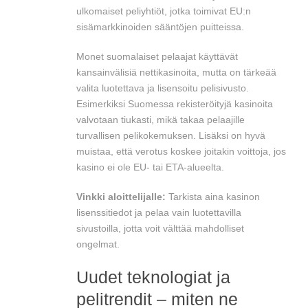
ulkomaiset peliyhtiöt, jotka toimivat EU:n
sisämarkkinoiden sääntöjen puitteissa.
Monet suomalaiset pelaajat käyttävät
kansainvälisiä nettikasinoita, mutta on tärkeää
valita luotettava ja lisensoitu pelisivusto.
Esimerkiksi Suomessa rekisteröityjä kasinoita
valvotaan tiukasti, mikä takaa pelaajille
turvallisen pelikokemuksen. Lisäksi on hyvä
muistaa, että verotus koskee joitakin voittoja, jos
kasino ei ole EU- tai ETA-alueelta.
Vinkki aloittelijalle:
Tarkista aina kasinon
lisenssitiedot ja pelaa vain luotettavilla
sivustoilla, jotta voit välttää mahdolliset
ongelmat.
Uudet teknologiat ja
pelitrendit – miten ne