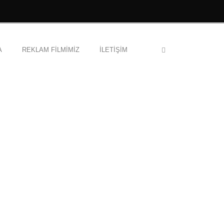
A
REKLAM FILMIMIZ
İLETIŞIM