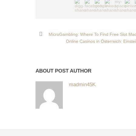
MicroGambling: Where To Find Free Slot Mac
Online Casinos in Österreich: Einst
ABOUT POST AUTHOR
madmin45K