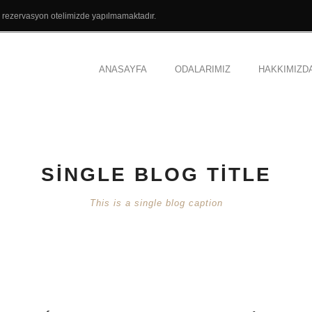
el rezervasyon otelimizde yapılmamaktadır.
ANASAYFA
ODALARIMIZ
HAKKIMIZD
SINGLE BLOG TITLE
This is a single blog caption