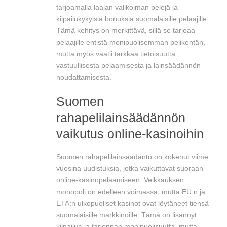
tarjoamalla laajan valikoiman pelejä ja
kilpailukykyisiä bonuksia suomalaisille pelaajille.
Tämä kehitys on merkittävä, sillä se tarjoaa
pelaajille entistä monipuolisemman pelikentän,
mutta myös vaatii tarkkaa tietoisuutta
vastuullisesta pelaamisesta ja lainsäädännön
noudattamisesta.
Suomen
rahapelilainsäädännön
vaikutus online-kasinoihin
Suomen rahapelilainsäädäntö on kokenut viime
vuosina uudistuksia, jotka vaikuttavat suoraan
online-kasinopelaamiseen. Veikkauksen
monopoli on edelleen voimassa, mutta EU:n ja
ETA:n ulkopuoliset kasinot ovat löytäneet tiensä
suomalaisille markkinoille. Tämä on lisännyt
kilpailua ja tarjonnan monipuolisuutta, mutta