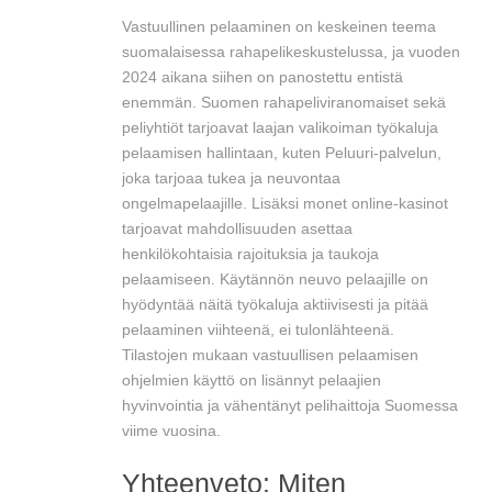
Vastuullinen pelaaminen on keskeinen teema
suomalaisessa rahapelikeskustelussa, ja vuoden
2024 aikana siihen on panostettu entistä
enemmän. Suomen rahapeliviranomaiset sekä
peliyhtiöt tarjoavat laajan valikoiman työkaluja
pelaamisen hallintaan, kuten Peluuri-palvelun,
joka tarjoaa tukea ja neuvontaa
ongelmapelaajille. Lisäksi monet online-kasinot
tarjoavat mahdollisuuden asettaa
henkilökohtaisia rajoituksia ja taukoja
pelaamiseen. Käytännön neuvo pelaajille on
hyödyntää näitä työkaluja aktiivisesti ja pitää
pelaaminen viihteenä, ei tulonlähteenä.
Tilastojen mukaan vastuullisen pelaamisen
ohjelmien käyttö on lisännyt pelaajien
hyvinvointia ja vähentänyt pelihaittoja Suomessa
viime vuosina.
Yhteenveto: Miten