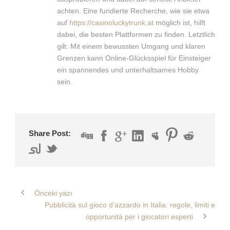
achten. Eine fundierte Recherche, wie sie etwa
auf
https://casinoluckytrunk.at
möglich ist, hilft
dabei, die besten Plattformen zu finden. Letztlich
gilt: Mit einem bewussten Umgang und klaren
Grenzen kann Online-Glücksspiel für Einsteiger
ein spannendes und unterhaltsames Hobby
sein.
Share Post:
Önceki yazı
Pubblicità sul gioco d’azzardo in Italia: regole, limiti e
opportunità per i giocatori esperti