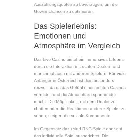
Auszahlungsquoten zu bevorzugen, um die
Gewinnchancen zu optimieren.
Das Spielerlebnis:
Emotionen und
Atmosphäre im Vergleich
Das Live Casino bietet ein immersives Erlebnis
durch die Interaktion mit echten Dealern und
manchmal auch mit anderen Spielern. Für viele
Anfänger in Österreich ist dies besonders
reizvoll, da es das Gefühl eines echten Casinos
vermittelt und die Atmosphäre spannender
macht. Die Möglichkeit, mit dem Dealer zu
chatten oder die Reaktionen anderer Spieler zu
sehen, steigert die soziale Komponente.
Im Gegensatz dazu sind RNG Spiele eher auf
das individuelle Spiel ausgerichtet. Die