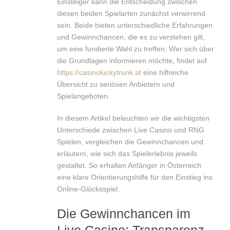
Einsteiger kann die Entscheidung zwischen
diesen beiden Spielarten zunächst verwirrend
sein. Beide bieten unterschiedliche Erfahrungen
und Gewinnchancen, die es zu verstehen gilt,
um eine fundierte Wahl zu treffen. Wer sich über
die Grundlagen informieren möchte, findet auf
https://casinoluckytrunk.at
eine hilfreiche
Übersicht zu seriösen Anbietern und
Spielangeboten.
In diesem Artikel beleuchten wir die wichtigsten
Unterschiede zwischen Live Casino und RNG
Spielen, vergleichen die Gewinnchancen und
erläutern, wie sich das Spielerlebnis jeweils
gestaltet. So erhalten Anfänger in Österreich
eine klare Orientierungshilfe für den Einstieg ins
Online-Glücksspiel.
Die Gewinnchancen im
Live Casino: Transparenz