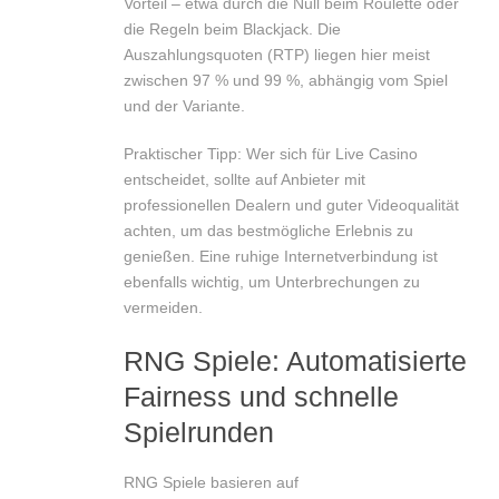
Vorteil – etwa durch die Null beim Roulette oder
die Regeln beim Blackjack. Die
Auszahlungsquoten (RTP) liegen hier meist
zwischen 97 % und 99 %, abhängig vom Spiel
und der Variante.
Praktischer Tipp: Wer sich für Live Casino
entscheidet, sollte auf Anbieter mit
professionellen Dealern und guter Videoqualität
achten, um das bestmögliche Erlebnis zu
genießen. Eine ruhige Internetverbindung ist
ebenfalls wichtig, um Unterbrechungen zu
vermeiden.
RNG Spiele: Automatisierte
Fairness und schnelle
Spielrunden
RNG Spiele basieren auf