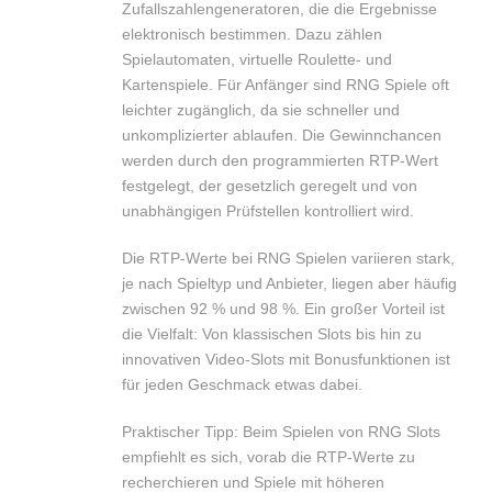
Zufallszahlengeneratoren, die die Ergebnisse
elektronisch bestimmen. Dazu zählen
Spielautomaten, virtuelle Roulette- und
Kartenspiele. Für Anfänger sind RNG Spiele oft
leichter zugänglich, da sie schneller und
unkomplizierter ablaufen. Die Gewinnchancen
werden durch den programmierten RTP-Wert
festgelegt, der gesetzlich geregelt und von
unabhängigen Prüfstellen kontrolliert wird.
Die RTP-Werte bei RNG Spielen variieren stark,
je nach Spieltyp und Anbieter, liegen aber häufig
zwischen 92 % und 98 %. Ein großer Vorteil ist
die Vielfalt: Von klassischen Slots bis hin zu
innovativen Video-Slots mit Bonusfunktionen ist
für jeden Geschmack etwas dabei.
Praktischer Tipp: Beim Spielen von RNG Slots
empfiehlt es sich, vorab die RTP-Werte zu
recherchieren und Spiele mit höheren