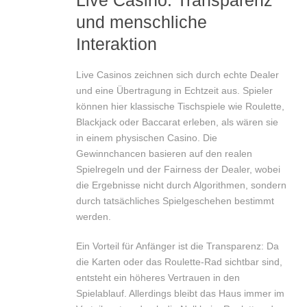
und menschliche
Interaktion
Live Casinos zeichnen sich durch echte Dealer
und eine Übertragung in Echtzeit aus. Spieler
können hier klassische Tischspiele wie Roulette,
Blackjack oder Baccarat erleben, als wären sie
in einem physischen Casino. Die
Gewinnchancen basieren auf den realen
Spielregeln und der Fairness der Dealer, wobei
die Ergebnisse nicht durch Algorithmen, sondern
durch tatsächliches Spielgeschehen bestimmt
werden.
Ein Vorteil für Anfänger ist die Transparenz: Da
die Karten oder das Roulette-Rad sichtbar sind,
entsteht ein höheres Vertrauen in den
Spielablauf. Allerdings bleibt das Haus immer im