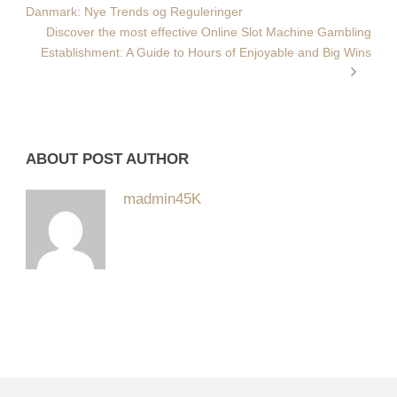
Danmark: Nye Trends og Reguleringer
Discover the most effective Online Slot Machine Gambling
Establishment: A Guide to Hours of Enjoyable and Big Wins
ABOUT POST AUTHOR
madmin45K