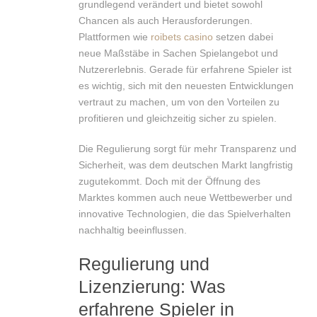
grundlegend verändert und bietet sowohl
Chancen als auch Herausforderungen.
Plattformen wie
roibets casino
setzen dabei
neue Maßstäbe in Sachen Spielangebot und
Nutzererlebnis. Gerade für erfahrene Spieler ist
es wichtig, sich mit den neuesten Entwicklungen
vertraut zu machen, um von den Vorteilen zu
profitieren und gleichzeitig sicher zu spielen.
Die Regulierung sorgt für mehr Transparenz und
Sicherheit, was dem deutschen Markt langfristig
zugutekommt. Doch mit der Öffnung des
Marktes kommen auch neue Wettbewerber und
innovative Technologien, die das Spielverhalten
nachhaltig beeinflussen.
Regulierung und
Lizenzierung: Was
erfahrene Spieler in