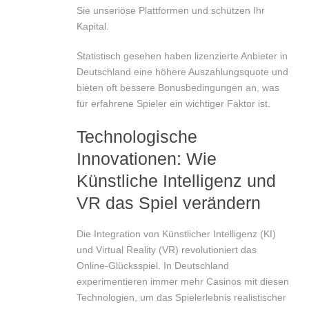
Sie unseriöse Plattformen und schützen Ihr
Kapital.
Statistisch gesehen haben lizenzierte Anbieter in
Deutschland eine höhere Auszahlungsquote und
bieten oft bessere Bonusbedingungen an, was
für erfahrene Spieler ein wichtiger Faktor ist.
Technologische
Innovationen: Wie
Künstliche Intelligenz und
VR das Spiel verändern
Die Integration von Künstlicher Intelligenz (KI)
und Virtual Reality (VR) revolutioniert das
Online-Glücksspiel. In Deutschland
experimentieren immer mehr Casinos mit diesen
Technologien, um das Spielerlebnis realistischer