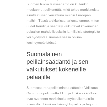
Suomen tiukka lainsäädäntö on kuitenkin
muokannut pelikenttää, mikä tekee markkinoista
ainutlaatuisen verrattuna muihin Euroopan
maihin. Tässä artikkelissa tarkastelemme, miten
uudet trendit ja sääntely vaikuttavat kokeneiden
pelaajien mahdollisuuksiin ja millaisia strategioita
voi hyödyntää suomalaisessa online-
kasinoympäristössä.
Suomalainen
pelilainsäädäntö ja sen
vaikutukset kokeneille
pelaajille
Suomessa rahapelitoimintaa säätelee Veikkaus
Oy:n monopoli, mutta EU:n ja ETA:n säädökset
ovat avanneet markkinoita myös ulkomaisille
toimijoille. Tämä on lisännyt kilpailua ja tarjonnut