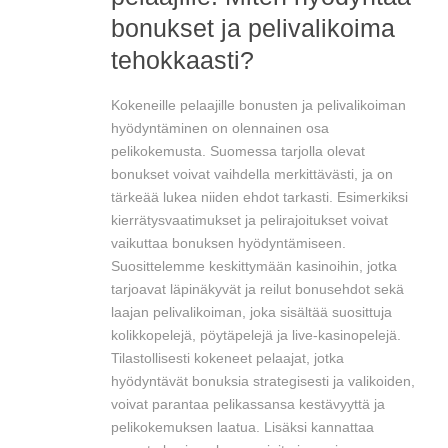
bonukset ja pelivalikoima
tehokkaasti?
Kokeneille pelaajille bonusten ja pelivalikoiman
hyödyntäminen on olennainen osa
pelikokemusta. Suomessa tarjolla olevat
bonukset voivat vaihdella merkittävästi, ja on
tärkeää lukea niiden ehdot tarkasti. Esimerkiksi
kierrätysvaatimukset ja pelirajoitukset voivat
vaikuttaa bonuksen hyödyntämiseen.
Suosittelemme keskittymään kasinoihin, jotka
tarjoavat läpinäkyvät ja reilut bonusehdot sekä
laajan pelivalikoiman, joka sisältää suosittuja
kolikkopelejä, pöytäpelejä ja live-kasinopelejä.
Tilastollisesti kokeneet pelaajat, jotka
hyödyntävät bonuksia strategisesti ja valikoiden,
voivat parantaa pelikassansa kestävyyttä ja
pelikokemuksen laatua. Lisäksi kannattaa