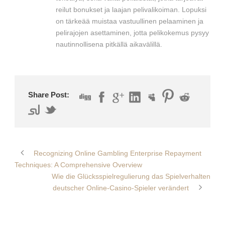
reilut bonukset ja laajan pelivalikoiman. Lopuksi
on tärkeää muistaa vastuullinen pelaaminen ja
pelirajojen asettaminen, jotta pelikokemus pysyy
nautinnollisena pitkällä aikavälillä.
Share Post:
Recognizing Online Gambling Enterprise Repayment
Techniques: A Comprehensive Overview
Wie die Glücksspielregulierung das Spielverhalten
deutscher Online-Casino-Spieler verändert