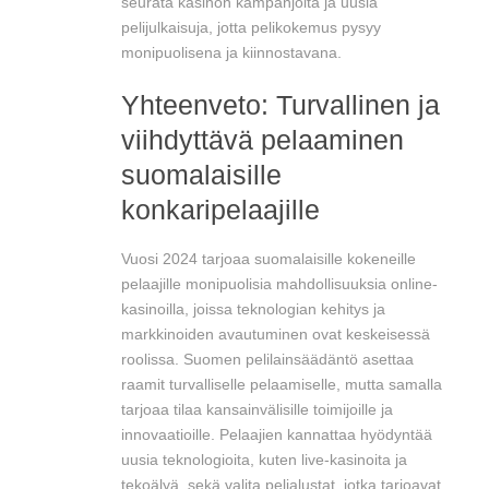
seurata kasinon kampanjoita ja uusia
pelijulkaisuja, jotta pelikokemus pysyy
monipuolisena ja kiinnostavana.
Yhteenveto: Turvallinen ja
viihdyttävä pelaaminen
suomalaisille
konkaripelaajille
Vuosi 2024 tarjoaa suomalaisille kokeneille
pelaajille monipuolisia mahdollisuuksia online-
kasinoilla, joissa teknologian kehitys ja
markkinoiden avautuminen ovat keskeisessä
roolissa. Suomen pelilainsäädäntö asettaa
raamit turvalliselle pelaamiselle, mutta samalla
tarjoaa tilaa kansainvälisille toimijoille ja
innovaatioille. Pelaajien kannattaa hyödyntää
uusia teknologioita, kuten live-kasinoita ja
tekoälyä, sekä valita pelialustat, jotka tarjoavat