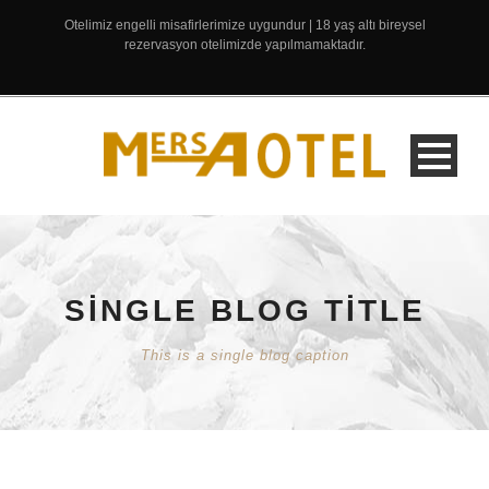
Otelimiz engelli misafirlerimize uygundur | 18 yaş altı bireysel
rezervasyon otelimizde yapılmamaktadır.
SINGLE BLOG TITLE
This is a single blog caption