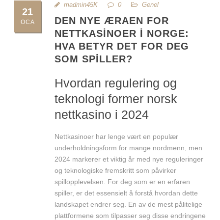
madmin45K
0
Genel
21
DEN NYE ÆRAEN FOR
OCA
NETTKASINOER I NORGE:
HVA BETYR DET FOR DEG
SOM SPILLER?
Hvordan regulering og
teknologi former norsk
nettkasino i 2024
Nettkasinoer har lenge vært en populær
underholdningsform for mange nordmenn, men
2024 markerer et viktig år med nye reguleringer
og teknologiske fremskritt som påvirker
spillopplevelsen. For deg som er en erfaren
spiller, er det essensielt å forstå hvordan dette
landskapet endrer seg. En av de mest pålitelige
plattformene som tilpasser seg disse endringene