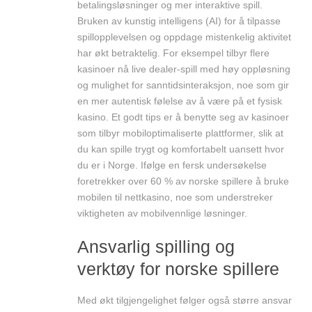
betalingsløsninger og mer interaktive spill.
Bruken av kunstig intelligens (AI) for å tilpasse
spillopplevelsen og oppdage mistenkelig aktivitet
har økt betraktelig. For eksempel tilbyr flere
kasinoer nå live dealer-spill med høy oppløsning
og mulighet for sanntidsinteraksjon, noe som gir
en mer autentisk følelse av å være på et fysisk
kasino. Et godt tips er å benytte seg av kasinoer
som tilbyr mobiloptimaliserte plattformer, slik at
du kan spille trygt og komfortabelt uansett hvor
du er i Norge. Ifølge en fersk undersøkelse
foretrekker over 60 % av norske spillere å bruke
mobilen til nettkasino, noe som understreker
viktigheten av mobilvennlige løsninger.
Ansvarlig spilling og
verktøy for norske spillere
Med økt tilgjengelighet følger også større ansvar