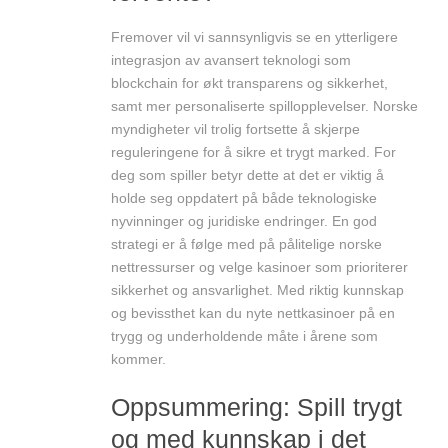
Fremover vil vi sannsynligvis se en ytterligere
integrasjon av avansert teknologi som
blockchain for økt transparens og sikkerhet,
samt mer personaliserte spillopplevelser. Norske
myndigheter vil trolig fortsette å skjerpe
reguleringene for å sikre et trygt marked. For
deg som spiller betyr dette at det er viktig å
holde seg oppdatert på både teknologiske
nyvinninger og juridiske endringer. En god
strategi er å følge med på pålitelige norske
nettressurser og velge kasinoer som prioriterer
sikkerhet og ansvarlighet. Med riktig kunnskap
og bevissthet kan du nyte nettkasinoer på en
trygg og underholdende måte i årene som
kommer.
Oppsummering: Spill trygt
og med kunnskap i det