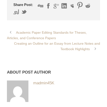
Share Post:
Academic Paper Editing Standards for Theses,
Articles, and Conference Papers
Creating an Outline for an Essay from Lecture Notes and
Textbook Highlights
ABOUT POST AUTHOR
madmin45K