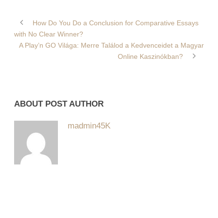
How Do You Do a Conclusion for Comparative Essays
with No Clear Winner?
A Play’n GO Világa: Merre Találod a Kedvenceidet a Magyar
Online Kaszinókban?
ABOUT POST AUTHOR
madmin45K