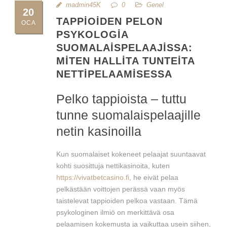
madmin45K
0
Genel
20
TAPPIOIDEN PELON
OCA
PSYKOLOGIA
SUOMALAISPELAAJISSA:
MITEN HALLITA TUNTEITA
NETTIPELAAMISESSA
Pelko tappioista – tuttu
tunne suomalaispelaajille
netin kasinoilla
Kun suomalaiset kokeneet pelaajat suuntaavat
kohti suosittuja nettikasinoita, kuten
https://vivatbetcasino.fi
, he eivät pelaa
pelkästään voittojen perässä vaan myös
taistelevat tappioiden pelkoa vastaan. Tämä
psykologinen ilmiö on merkittävä osa
pelaamisen kokemusta ja vaikuttaa usein siihen,