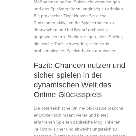
Maßnahmen helfen, Spielsucht vorzubeugen
und das Spielvergnügen langfristig zu erhalten.
Ein praktischer Tipp: Nutzen Sie diese
Funktionen aktiv, um Ihr Spielverhalten zu
überwachen und bei Bedarf rechtzeitig
gegenzusteuern. Studien zeigen, dass Spieler,
die solche Tools verwenden, seltener in
problematisches Spielverhalten abrutschen.
Fazit: Chancen nutzen und
sicher spielen in der
dynamischen Welt des
Online-Glücksspiels
Die österreichische Online-Glücksspielbranche
entwickelt sich rasant weiter und bietet
erfahrenen Spielern zahlreiche Möglichkeiten,
ihr Hobby sicher und abwechslungsreich zu
gestalten. Plattformen wie roibets casino zeigen,