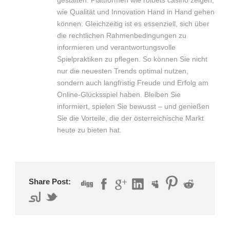
wie Qualität und Innovation Hand in Hand gehen
können. Gleichzeitig ist es essenziell, sich über
die rechtlichen Rahmenbedingungen zu
informieren und verantwortungsvolle
Spielpraktiken zu pflegen. So können Sie nicht
nur die neuesten Trends optimal nutzen,
sondern auch langfristig Freude und Erfolg am
Online-Glücksspiel haben. Bleiben Sie
informiert, spielen Sie bewusst – und genießen
Sie die Vorteile, die der österreichische Markt
heute zu bieten hat.
Share Post: