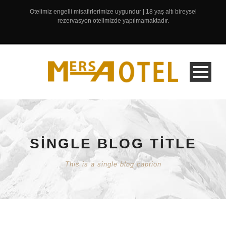
Otelimiz engelli misafirlerimize uygundur | 18 yaş altı bireysel
rezervasyon otelimizde yapılmamaktadır.
SINGLE BLOG TITLE
This is a single blog caption