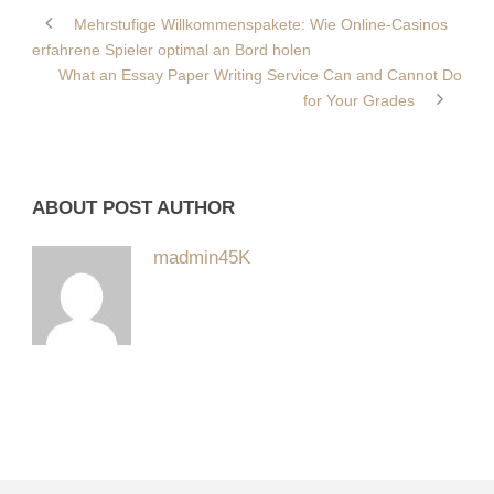
Mehrstufige Willkommenspakete: Wie Online-Casinos
erfahrene Spieler optimal an Bord holen
What an Essay Paper Writing Service Can and Cannot Do
for Your Grades
ABOUT POST AUTHOR
madmin45K