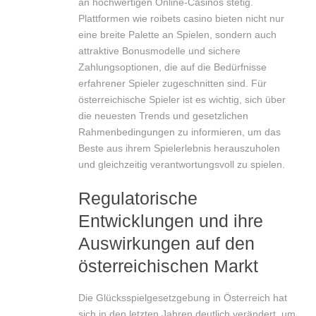
an hochwertigen Online-Casinos stetig.
Plattformen wie roibets casino bieten nicht nur
eine breite Palette an Spielen, sondern auch
attraktive Bonusmodelle und sichere
Zahlungsoptionen, die auf die Bedürfnisse
erfahrener Spieler zugeschnitten sind. Für
österreichische Spieler ist es wichtig, sich über
die neuesten Trends und gesetzlichen
Rahmenbedingungen zu informieren, um das
Beste aus ihrem Spielerlebnis herauszuholen
und gleichzeitig verantwortungsvoll zu spielen.
Regulatorische
Entwicklungen und ihre
Auswirkungen auf den
österreichischen Markt
Die Glücksspielgesetzgebung in Österreich hat
sich in den letzten Jahren deutlich verändert, um