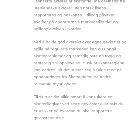
lisenserte aktører er skattefrie, må gevinster fra
utenlandske aktører uten norsk lisens
rapporteres og beskattes. I tillegg påvirker
avgifter på operatørnivå markedstilbudet og
spillopplevelsen i Norden.
Ved å holde god oversikt over egne gevinster og
spille på regulerte markeder, kan du unngå
skatteproblemer og samtidig nyte en trygg og
rettferdig spillopplevelse. Husk at skattereglene
kan endres, så det lønner seg å følge med på
oppdateringer fra Skatteetaten og andre
relevante myndigheter.
Til slutt er det alltid smart å konsultere en
skatterådgiver ved store gevinster eller hvis du
er usikker på hvordan du skal rapportere
gevinstene dine.