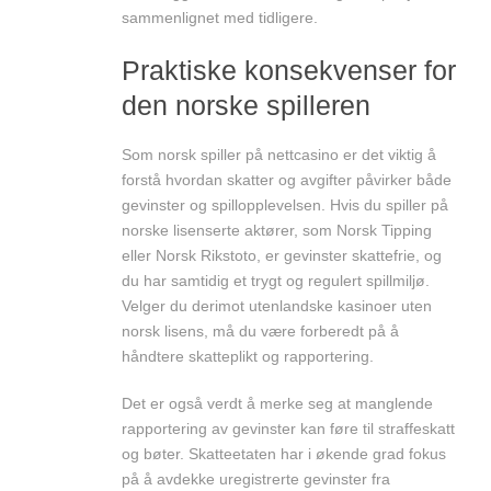
sammenlignet med tidligere.
Praktiske konsekvenser for
den norske spilleren
Som norsk spiller på nettcasino er det viktig å
forstå hvordan skatter og avgifter påvirker både
gevinster og spillopplevelsen. Hvis du spiller på
norske lisenserte aktører, som Norsk Tipping
eller Norsk Rikstoto, er gevinster skattefrie, og
du har samtidig et trygt og regulert spillmiljø.
Velger du derimot utenlandske kasinoer uten
norsk lisens, må du være forberedt på å
håndtere skatteplikt og rapportering.
Det er også verdt å merke seg at manglende
rapportering av gevinster kan føre til straffeskatt
og bøter. Skatteetaten har i økende grad fokus
på å avdekke uregistrerte gevinster fra