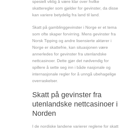
spesielt viktig å være klar over hvilke
skatteregler som gjelder for gevinster, da disse
kan variere betydelig fra land til land.
Skatt på gamblinggevinster i Norge er et tema
som ofte skaper forvirring. Mens gevinster fra
Norsk Tipping og andre lisensierte aktører i
Norge er skattefrie, kan situasjonen være
annerledes for gevinster fra utenlandske
nettcasinoer. Dette gjør det nødvendig for
spillere å sette seg inn i både nasjonale og
internasjonale regler for å unngå ubehagelige
overraskelser.
Skatt på gevinster fra
utenlandske nettcasinoer i
Norden
I de nordiske landene varierer reglene for skatt