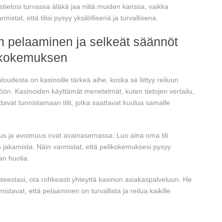
tietosi turvassa äläkä jaa niitä muiden kanssa, vaikka
stat, että tilisi pysyy yksilöllisenä ja turvallisena.
en pelaaminen ja selkeät säännöt
ikokemuksen
aloudesta on kasinoille tärkeä aihe, koska se liittyy reiluun
ön. Kasinoiden käyttämät menetelmät, kuten tietojen vertailu,
ttavat tunnistamaan tilit, jotka saattavat kuulua samalle
uus ja avoimuus ovat avainasemassa. Luo aina oma tili
ilien jakamista. Näin varmistat, että pelikokemuksesi pysyy
an huolia.
teestasi, ota rohkeasti yhteyttä kasinon asiakaspalveluun. He
istavat, että pelaaminen on turvallista ja reilua kaikille