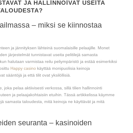
STAVAT JA HALLINNOIVAT USEITA
TALOUDESTA?
ailmassa – miksi se kiinnostaa
teen ja jännityksen lähteinä suomalaisille pelaajille. Monet
iden järjestelmät tunnistavat useita pelitilejä samasta
kun halutaan varmistaa reilu peliympäristö ja estää esimerkiksi
osittu
Happy casino
käyttää monipuolisia keinoja
sääntöjä ja että tilit ovat yksilöllisiä.
joka pelaa aktiivisesti verkossa, sillä tilien hallinnointi
uteen ja pelaajakohtaisiin etuihin. Tässä artikkelissa käymme
lejä samasta taloudesta, mitä keinoja ne käyttävät ja mitä
tteiden seuranta – kasinoiden