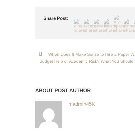
Share Post:
When Does It Make Sense to Hire a Paper Wri
Budget Help or Academic Risk? What You Should 
ABOUT POST AUTHOR
madmin45K