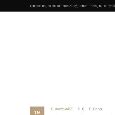
Otelimiz engelli misafirlerimize uygundur | 18 yaş altı bireys
madmin45K
0
Genel
19