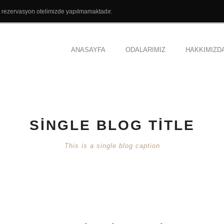
el rezervasyon otelimizde yapılmamaktadır.
ANASAYFA
ODALARIMIZ
HAKKIMIZD
SINGLE BLOG TITLE
This is a single blog caption