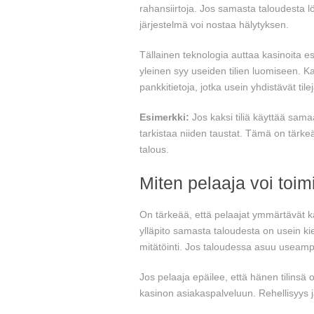
rahansiirtoja. Jos samasta taloudesta löy
järjestelmä voi nostaa hälytyksen.
Tällainen teknologia auttaa kasinoita e
yleinen syy useiden tilien luomiseen. K
pankkitietoja, jotka usein yhdistävät til
Esimerkki:
Jos kaksi tiliä käyttää samaa 
tarkistaa niiden taustat. Tämä on tärkeää
talous.
Miten pelaaja voi toimi
On tärkeää, että pelaajat ymmärtävät ka
ylläpito samasta taloudesta on usein kiell
mitätöinti. Jos taloudessa asuu useampi 
Jos pelaaja epäilee, että hänen tilinsä o
kasinon asiakaspalveluun. Rehellisyys 