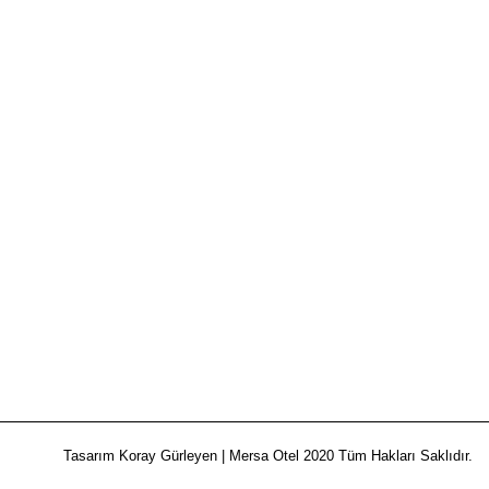
Tasarım Koray Gürleyen | Mersa Otel 2020 Tüm Hakları Saklıdır.