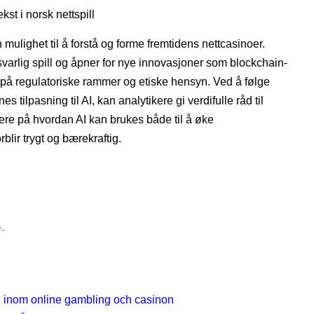
st i norsk nettspill
mulighet til å forstå og forme fremtidens nettcasinoer.
svarlig spill og åpner for nye innovasjoner som blockchain-
å regulatoriske rammer og etiske hensyn. Ved å følge
tilpasning til AI, kan analytikere gi verdifulle råd til
sere på hvordan AI kan brukes både til å øke
blir trygt og bærekraftig.
g inom online gambling och casinon