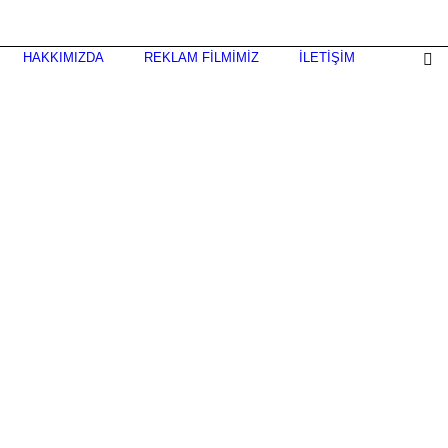
HAKKIMIZDA
REKLAM FILMIMIZ
İLETIŞIM