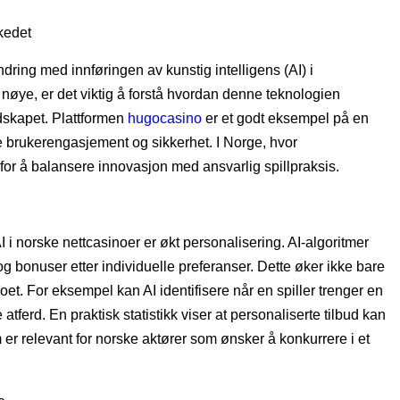
kedet
ring med innføringen av kunstig intelligens (AI) i
 nøye, er det viktig å forstå hvordan denne teknologien
dskapet. Plattformen
hugocasino
er et godt eksempel på en
e brukerengasjement og sikkerhet. I Norge, hvor
r for å balansere innovasjon med ansvarlig spillpraksis.
i norske nettcasinoer er økt personalisering. AI-algoritmer
 og bonuser etter individuelle preferanser. Dette øker ikke bare
inoet. For eksempel kan AI identifisere når en spiller trenger en
e atferd. En praktisk statistikk viser at personaliserte tilbud kan
r relevant for norske aktører som ønsker å konkurrere i et