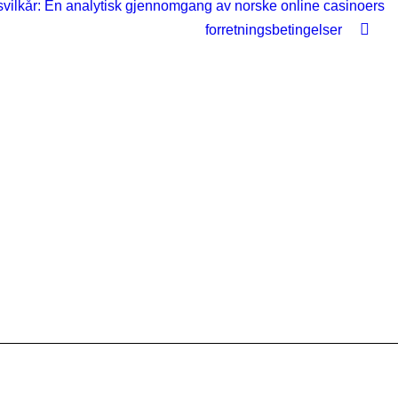
vilkår: En analytisk gjennomgang av norske online casinoers
forretningsbetingelser