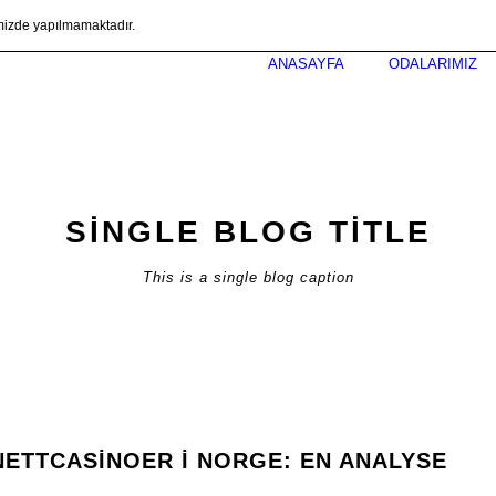
imizde yapılmamaktadır.
ANASAYFA
ODALARIMIZ
SINGLE BLOG TITLE
This is a single blog caption
ETTCASINOER I NORGE: EN ANALYSE