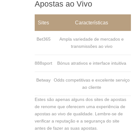
Apostas ao Vivo
Sites
Características
Bet365
Ampla variedade de mercados e
transmissões ao vivo
888sport
Bónus atrativos e interface intuitiva
Betway
Odds competitivas e excelente serviço
ao cliente
Estes são apenas alguns dos sites de apostas
de renome que oferecem uma experiência de
apostas ao vivo de qualidade. Lembre-se de
verificar a reputação e a segurança do site
antes de fazer as suas apostas.