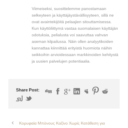
Viimeiseksi, suosittelemme panostamaan
selkeyteen ja käyttäjäystävällisyyteen, sillä ne
ovat avaintekijöitä pelaajien sitouttamisessa.
Kun käyttöliittymä vastaa suomalaisen käyttäjän
odotuksia, pelialusta voi saavuttaa vahvan
aseman kilpailussa. Näin ollen analyytikoiden
kannattaa kiinnittää erityistä huomiota näihin
seikkoihin arvioidessaan markkinoiden kehitystä
ja uusien palvelujen potentiaalia.
Share Post:
Κορυφαία Μπόνους Καζίνο Χωρίς Κατάθεση για