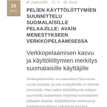
madmin45K
0
Genel
15
PELIEN KÄYTTÖLIITTYMIEN
OCA
SUUNNITTELU
SUOMALAISILLE
PELAAJILLE: AVAIN
MENESTYKSEEN
VERKKOPELAAMISESSA
Verkkopelaamisen kasvu
ja käyttöliittymien merkitys
suomalaisille käyttäjille
Verkkopelaaminen on saavuttanut Suomessa
suurta suosiota, ja alan analyytikoille on tärkeää
ymmärtää, miten pelien käyttöliittymät voidaan
suunnitella vastaamaan erityisesti suomalaisten
pelaajien tarpeita. Käyttöliittymän toimivuus ja
käyttäjäystävällisyys vaikuttavat suoraan