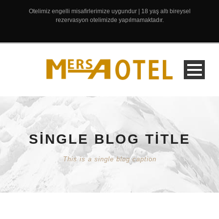
Otelimiz engelli misafirlerimize uygundur | 18 yaş altı bireysel
rezervasyon otelimizde yapılmamaktadır.
SINGLE BLOG TITLE
This is a single blog caption