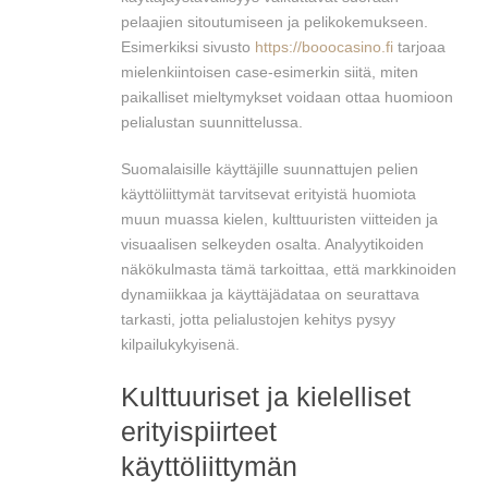
pelaajien sitoutumiseen ja pelikokemukseen.
Esimerkiksi sivusto
https://booocasino.fi
tarjoaa
mielenkiintoisen case-esimerkin siitä, miten
paikalliset mieltymykset voidaan ottaa huomioon
pelialustan suunnittelussa.
Suomalaisille käyttäjille suunnattujen pelien
käyttöliittymät tarvitsevat erityistä huomiota
muun muassa kielen, kulttuuristen viitteiden ja
visuaalisen selkeyden osalta. Analyytikoiden
näkökulmasta tämä tarkoittaa, että markkinoiden
dynamiikkaa ja käyttäjädataa on seurattava
tarkasti, jotta pelialustojen kehitys pysyy
kilpailukykyisenä.
Kulttuuriset ja kielelliset
erityispiirteet
käyttöliittymän