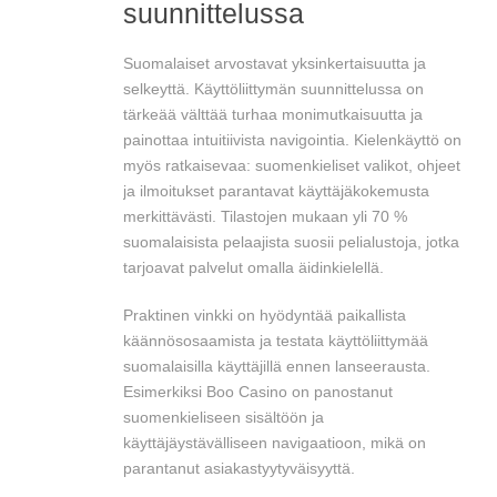
suunnittelussa
Suomalaiset arvostavat yksinkertaisuutta ja
selkeyttä. Käyttöliittymän suunnittelussa on
tärkeää välttää turhaa monimutkaisuutta ja
painottaa intuitiivista navigointia. Kielenkäyttö on
myös ratkaisevaa: suomenkieliset valikot, ohjeet
ja ilmoitukset parantavat käyttäjäkokemusta
merkittävästi. Tilastojen mukaan yli 70 %
suomalaisista pelaajista suosii pelialustoja, jotka
tarjoavat palvelut omalla äidinkielellä.
Praktinen vinkki on hyödyntää paikallista
käännösosaamista ja testata käyttöliittymää
suomalaisilla käyttäjillä ennen lanseerausta.
Esimerkiksi Boo Casino on panostanut
suomenkieliseen sisältöön ja
käyttäjäystävälliseen navigaatioon, mikä on
parantanut asiakastyytyväisyyttä.