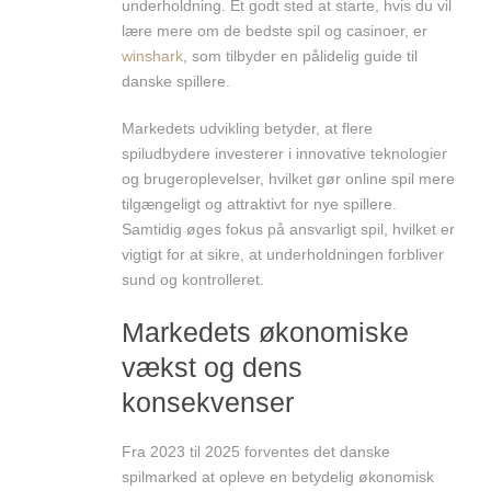
underholdning. Et godt sted at starte, hvis du vil
lære mere om de bedste spil og casinoer, er
winshark
, som tilbyder en pålidelig guide til
danske spillere.
Markedets udvikling betyder, at flere
spiludbydere investerer i innovative teknologier
og brugeroplevelser, hvilket gør online spil mere
tilgængeligt og attraktivt for nye spillere.
Samtidig øges fokus på ansvarligt spil, hvilket er
vigtigt for at sikre, at underholdningen forbliver
sund og kontrolleret.
Markedets økonomiske
vækst og dens
konsekvenser
Fra 2023 til 2025 forventes det danske
spilmarked at opleve en betydelig økonomisk