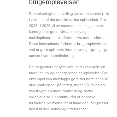
brugeroplevelsen
Den teknologiske udvikling spiller en central rolle
i væksten af det danske online spilmarked. Fra
2023 til 2025 vil avancerede teknologier som
kunstig intelligens, virtual reality og
mobiloptimerede platforme blive mere udbredte.
Disse innovationer forbedrer brugeroplevelsen
ved at gøre spil mere interaktive og tilgængelige,
uanset hvor du befinder dig.
For begyndere betyder det, at du kan nyde en
mere intuitiv og engagerende spiloplevelse. For
eksempel kan mobilapps gøre det nemt at spille
dine yndlingsspil på farten, mens VR-teknologi
kan tilbyde en mere realistisk og social
spiloplevelse. Et praktisk råd er at prøve
forskellige platforme for at finde den, der passer
bedst til dine behov og præferencer.