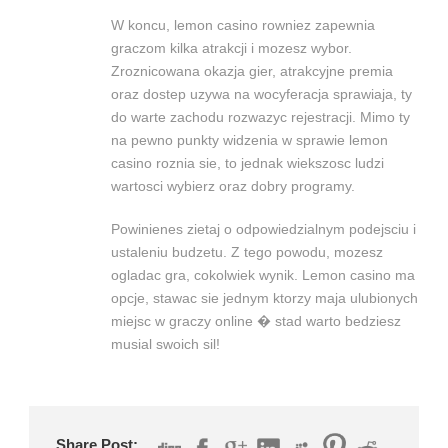
W koncu, lemon casino rowniez zapewnia
graczom kilka atrakcji i mozesz wybor.
Zroznicowana okazja gier, atrakcyjne premia
oraz dostep uzywa na wocyferacja sprawiaja, ty
do warte zachodu rozwazyc rejestracji. Mimo ty
na pewno punkty widzenia w sprawie lemon
casino roznia sie, to jednak wiekszosc ludzi
wartosci wybierz oraz dobry programy.
Powinienes zietaj o odpowiedzialnym podejsciu i
ustaleniu budzetu. Z tego powodu, mozesz
ogladac gra, cokolwiek wynik. Lemon casino ma
opcje, stawac sie jednym ktorzy maja ulubionych
miejsc w graczy online � stad warto bedziesz
musial swoich sil!
Share Post: