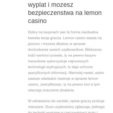
wyplat i mozesz
bezpieczenstwa na lemon
casino
Dobry na kasynach siec to forma niezbedna
kwestia twoja gracza. Lemon casino stawia na
jasnosc i mozesz dbalosc w sprawie
dochodzenie swoich uzytkownikow. Wiekszosc
ludzi wartosci prawda, ty na pewno kasyno
hazardowe wykorzystuje najnowszych
technologii szyfrujacych, to daje ochrone
specyficznych informacji. Niemniej nawet, warto
zawsze odwiedzic nastroje w sprawie lemon
casino, zweryfikowac, ty na pewno inni w tym
wlaczaja znaczenie dzialania.
W odniesieniu do zarobki, opinie graczy probuje
mieszane. Duzo uzytkownicy zglaszaja, jednego
do techniki wygrane w rzeczywistosci maly i