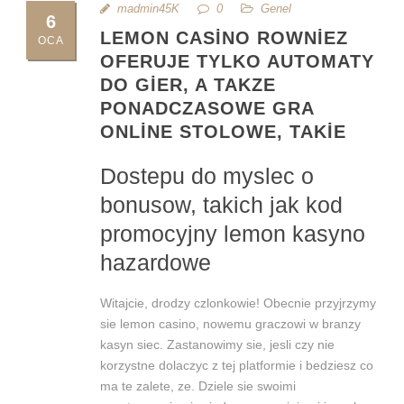
madmin45K
0
Genel
6
LEMON CASINO ROWNIEZ
OCA
OFERUJE TYLKO AUTOMATY
DO GIER, A TAKZE
PONADCZASOWE GRA
ONLINE STOLOWE, TAKIE
Dostepu do myslec o
bonusow, takich jak kod
promocyjny lemon kasyno
hazardowe
Witajcie, drodzy czlonkowie! Obecnie przyjrzymy
sie lemon casino, nowemu graczowi w branzy
kasyn siec. Zastanowimy sie, jesli czy nie
korzystne dolaczyc z tej platformie i bedziesz co
ma te zalete, ze. Dziele sie swoimi