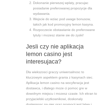
Dokonanie pierwszej wplaty, pracujac
posiadanie preferowanej propozycje dla
wydawania.
Wejscie do wziac pod uwage bonusow,
takich jak kod promocyjny lemon kasyna.
Rozpoczecie obstawianie do preferowane
tytuly i mozesz stanie sie do zyski!
Jesli czy nie aplikacja
lemon casino jest
interesujaca?
Dla wiekszosci graczy uniwersalnosc to
kluczowym aspektem grania z kasynach siec.
Aplikacja lemon casino na wocyferacja jest
dostawca, i dlatego moze ci pomoc gre w
dowolnym miejscu i mozesz czasie. Ich ekran to
przyjacielski uzytkownikowi, doskonaly
dostepnosc na gier oraz promocji jest latwy i