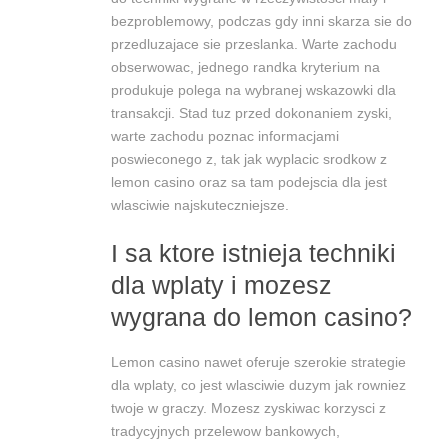
bezproblemowy, podczas gdy inni skarza sie do
przedluzajace sie przeslanka. Warte zachodu
obserwowac, jednego randka kryterium na
produkuje polega na wybranej wskazowki dla
transakcji. Stad tuz przed dokonaniem zyski,
warte zachodu poznac informacjami
poswieconego z, tak jak wyplacic srodkow z
lemon casino oraz sa tam podejscia dla jest
wlasciwie najskuteczniejsze.
I sa ktore istnieja techniki
dla wplaty i mozesz
wygrana do lemon casino?
Lemon casino nawet oferuje szerokie strategie
dla wplaty, co jest wlasciwie duzym jak rowniez
twoje w graczy. Mozesz zyskiwac korzysci z
tradycyjnych przelewow bankowych,