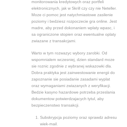
monitorowania kredytowych oraz portfeli
elektronicznych, jak w Skrill czy czy nie Neteller.
Moze ci pomoc jest natychmiastowe zasilenie
poziomy i bedziesz rozpoczecie gra online. Jest
madre, aby przed dokonaniem wplaty wpasc, i
sa ograniczone stopien oraz ewentualne oplaty
zwiazane z transakcjami.
Warto w tym rozwazyc wybory zarobki. Od
wspomnialem wczesniej, dzien standard moze
sie roznic zgodnie z wybranej wskazowki dla.
Dobra praktyka jest zainwestowanie energii do
zapoznanie sie posiadanie zasadami wyplat
oraz wymaganiami zwiazanych z weryfikacji.
Bedzie kasyno hazardowe potrzeba przeslania
dokumentow potwierdzajacych tytul, aby
bezpieczenstwo transakcji.
Subskrypcja poziomy oraz sprawdz adresu
wiek-mail.