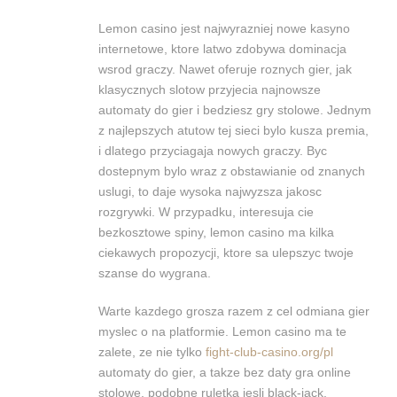
Lemon casino jest najwyrazniej nowe kasyno
internetowe, ktore latwo zdobywa dominacja
wsrod graczy. Nawet oferuje roznych gier, jak
klasycznych slotow przyjecia najnowsze
automaty do gier i bedziesz gry stolowe. Jednym
z najlepszych atutow tej sieci bylo kusza premia,
i dlatego przyciagaja nowych graczy. Byc
dostepnym bylo wraz z obstawianie od znanych
uslugi, to daje wysoka najwyzsza jakosc
rozgrywki. W przypadku, interesuja cie
bezkosztowe spiny, lemon casino ma kilka
ciekawych propozycji, ktore sa ulepszyc twoje
szanse do wygrana.
Warte kazdego grosza razem z cel odmiana gier
myslec o na platformie. Lemon casino ma te
zalete, ze nie tylko
fight-club-casino.org/pl
automaty do gier, a takze bez daty gra online
stolowe, podobne ruletka jesli black-jack.