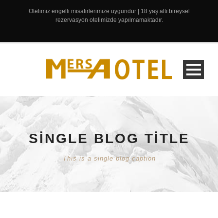
Otelimiz engelli misafirlerimize uygundur | 18 yaş altı bireysel
rezervasyon otelimizde yapılmamaktadır.
SINGLE BLOG TITLE
This is a single blog caption