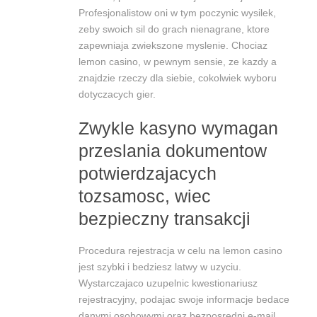
Profesjonalistow oni w tym poczynic wysilek,
zeby swoich sil do grach nienagrane, ktore
zapewniaja zwiekszone myslenie. Chociaz
lemon casino, w pewnym sensie, ze kazdy a
znajdzie rzeczy dla siebie, cokolwiek wyboru
dotyczacych gier.
Zwykle kasyno wymagan
przeslania dokumentow
potwierdzajacych
tozsamosc, wiec
bezpieczny transakcji
Procedura rejestracja w celu na lemon casino
jest szybki i bedziesz latwy w uzyciu.
Wystarczajaco uzupelnic kwestionariusz
rejestracyjny, podajac swoje informacje bedace
danymi osobowymi oraz bezposredni e-mail.