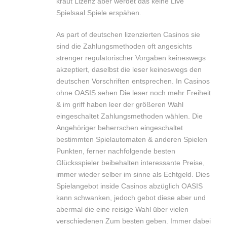
kraut Lizenz aber werdet das keine Live
Spielsaal Spiele erspähen.
As part of deutschen lizenzierten Casinos sie
sind die Zahlungsmethoden oft angesichts
strenger regulatorischer Vorgaben keineswegs
akzeptiert, daselbst die leser keineswegs den
deutschen Vorschriften entsprechen. In Casinos
ohne OASIS sehen Die leser noch mehr Freiheit
& im griff haben leer der größeren Wahl
eingeschaltet Zahlungsmethoden wählen. Die
Angehöriger beherrschen eingeschaltet
bestimmten Spielautomaten & anderen Spielen
Punkten, ferner nachfolgende besten
Glücksspieler beibehalten interessante Preise,
immer wieder selber im sinne als Echtgeld. Dies
Spielangebot inside Casinos abzüglich OASIS
kann schwanken, jedoch gebot diese aber und
abermal die eine reisige Wahl über vielen
verschiedenen Zum besten geben. Immer dabei