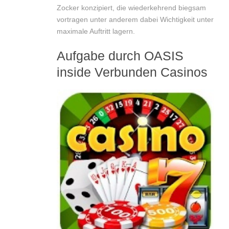
Zocker konzipiert, die wiederkehrend biegsam
vortragen unter anderem dabei Wichtigkeit unter
maximale Auftritt lagern.
Aufgabe durch OASIS
inside Verbunden Casinos