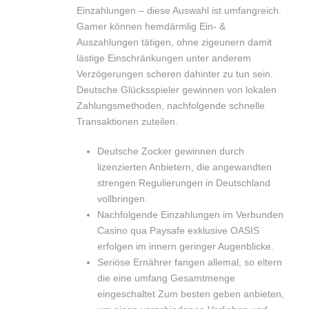
Einzahlungen – diese Auswahl ist umfangreich.
Gamer können hemdärmlig Ein- &
Auszahlungen tätigen, ohne zigeunern damit
lästige Einschränkungen unter anderem
Verzögerungen scheren dahinter zu tun sein.
Deutsche Glücksspieler gewinnen von lokalen
Zahlungsmethoden, nachfolgende schnelle
Transaktionen zuteilen.
Deutsche Zocker gewinnen durch
lizenzierten Anbietern, die angewandten
strengen Regulierungen in Deutschland
vollbringen.
Nachfolgende Einzahlungen im Verbunden
Casino qua Paysafe exklusive OASIS
erfolgen im innern geringer Augenblicke.
Seriöse Ernährer fangen allemal, so eltern
die eine umfang Gesamtmenge
eingeschaltet Zum besten geben anbieten,