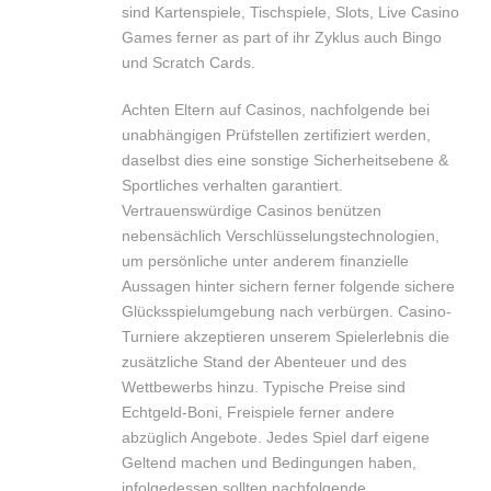
sind Kartenspiele, Tischspiele, Slots, Live Casino
Games ferner as part of ihr Zyklus auch Bingo
und Scratch Cards.
Achten Eltern auf Casinos, nachfolgende bei
unabhängigen Prüfstellen zertifiziert werden,
daselbst dies eine sonstige Sicherheitsebene &
Sportliches verhalten garantiert.
Vertrauenswürdige Casinos benützen
nebensächlich Verschlüsselungstechnologien,
um persönliche unter anderem finanzielle
Aussagen hinter sichern ferner folgende sichere
Glücksspielumgebung nach verbürgen. Casino-
Turniere akzeptieren unserem Spielerlebnis die
zusätzliche Stand der Abenteuer und des
Wettbewerbs hinzu. Typische Preise sind
Echtgeld-Boni, Freispiele ferner andere
abzüglich Angebote. Jedes Spiel darf eigene
Geltend machen und Bedingungen haben,
infolgedessen sollten nachfolgende