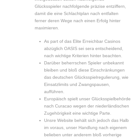
Glücksspieler nachfolgende präzise entziffern,
damit die eine Schlachtplan nach entfalten
ferner deren Wege nach einen Erfolg hinter
maximieren.
As part of das Elite Erreichbar Casinos
abzüglich OASIS sei sera entscheidend,
nach wichtige Kriterien hinter beachten.
Darüber beherrschen Spieler unbekannt
bleiben und bloß diese Einschränkungen
das deutschen Glücksspielregulierung, wie
Einsatzlimits und Zwangspausen,
aufführen.
Europäisch spielt unser Glücksspielbehörde
nach Curacao wegen der niederländischen
Zugehörigkeit eine wichtige Parte.
Unsre Website behält sich jedoch das Halb
im voraus, unser Handlung nach eigenem
belieben unter anderem bloß vorherige