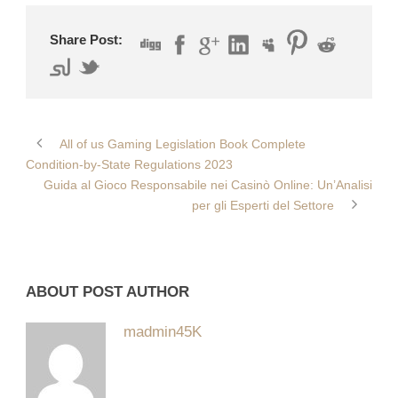
Share Post:
All of us Gaming Legislation Book Complete
Condition-by-State Regulations 2023
Guida al Gioco Responsabile nei Casinò Online: Un’Analisi
per gli Esperti del Settore
ABOUT POST AUTHOR
madmin45K