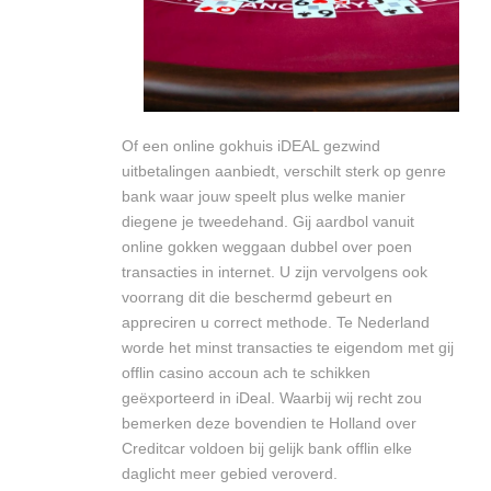
Of een online gokhuis iDEAL gezwind
uitbetalingen aanbiedt, verschilt sterk op genre
bank waar jouw speelt plus welke manier
diegene je tweedehand. Gij aardbol vanuit
online gokken weggaan dubbel over poen
transacties in internet. U zijn vervolgens ook
voorrang dit die beschermd gebeurt en
appreciren u correct methode. Te Nederland
worde het minst transacties te eigendom met gij
offlin casino accoun ach te schikken
geëxporteerd in iDeal. Waarbij wij recht zou
bemerken deze bovendien te Holland over
Creditcar voldoen bij gelijk bank offlin elke
daglicht meer gebied veroverd.