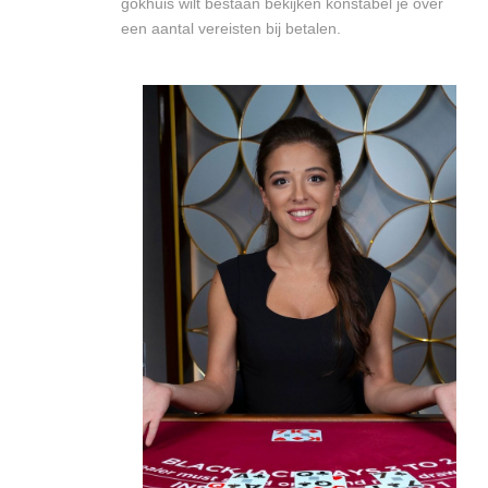
gokhuis wilt bestaan bekijken konstabel je over
een aantal vereisten bij betalen.