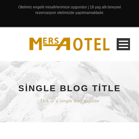
Otelimiz engelli misafirlerimize uygundur | 18 yaş altı bireysel
rezervasyon otelimizde yapılmamaktadır.
SINGLE BLOG TITLE
This is a single blog caption