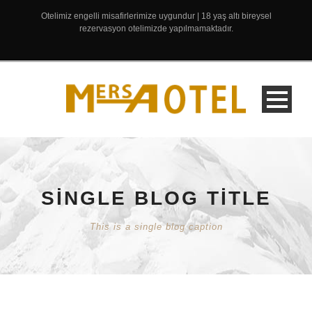
Otelimiz engelli misafirlerimize uygundur | 18 yaş altı bireysel
rezervasyon otelimizde yapılmamaktadır.
SINGLE BLOG TITLE
This is a single blog caption