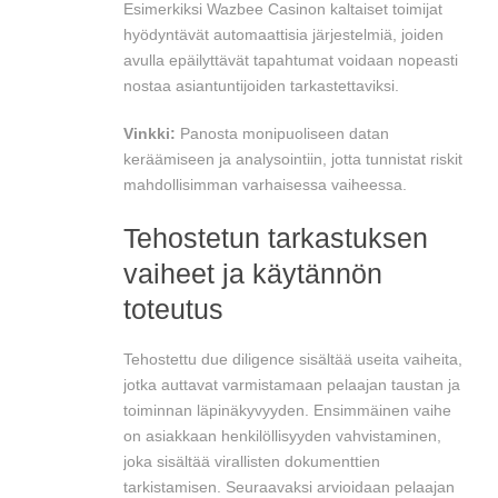
Esimerkiksi Wazbee Casinon kaltaiset toimijat
hyödyntävät automaattisia järjestelmiä, joiden
avulla epäilyttävät tapahtumat voidaan nopeasti
nostaa asiantuntijoiden tarkastettaviksi.
Vinkki:
Panosta monipuoliseen datan
keräämiseen ja analysointiin, jotta tunnistat riskit
mahdollisimman varhaisessa vaiheessa.
Tehostetun tarkastuksen
vaiheet ja käytännön
toteutus
Tehostettu due diligence sisältää useita vaiheita,
jotka auttavat varmistamaan pelaajan taustan ja
toiminnan läpinäkyvyyden. Ensimmäinen vaihe
on asiakkaan henkilöllisyyden vahvistaminen,
joka sisältää virallisten dokumenttien
tarkistamisen. Seuraavaksi arvioidaan pelaajan