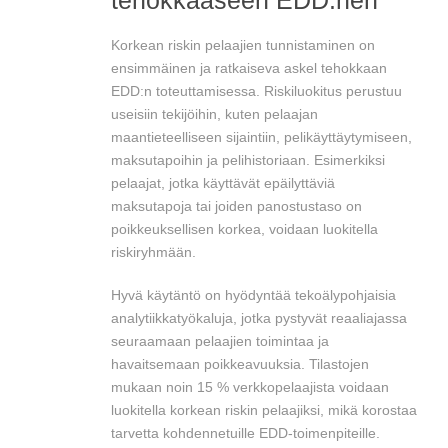
Korkean riskin pelaajien tunnistaminen on
ensimmäinen ja ratkaiseva askel tehokkaan
EDD:n toteuttamisessa. Riskiluokitus perustuu
useisiin tekijöihin, kuten pelaajan
maantieteelliseen sijaintiin, pelikäyttäytymiseen,
maksutapoihin ja pelihistoriaan. Esimerkiksi
pelaajat, jotka käyttävät epäilyttäviä
maksutapoja tai joiden panostustaso on
poikkeuksellisen korkea, voidaan luokitella
riskiryhmään.
Hyvä käytäntö on hyödyntää tekoälypohjaisia
analytiikkatyökaluja, jotka pystyvät reaaliajassa
seuraamaan pelaajien toimintaa ja
havaitsemaan poikkeavuuksia. Tilastojen
mukaan noin 15 % verkkopelaajista voidaan
luokitella korkean riskin pelaajiksi, mikä korostaa
tarvetta kohdennetuille EDD-toimenpiteille.