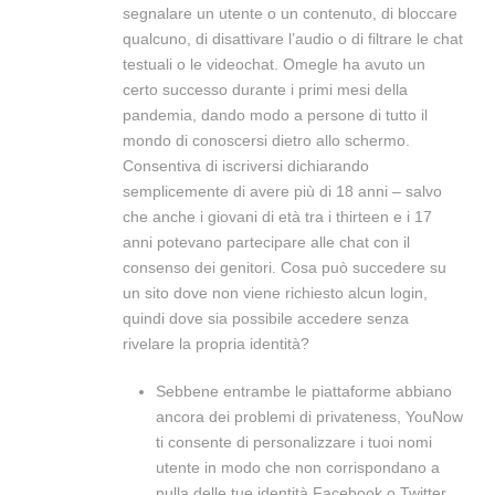
segnalare un utente o un contenuto, di bloccare
qualcuno, di disattivare l’audio o di filtrare le chat
testuali o le videochat. Omegle ha avuto un
certo successo durante i primi mesi della
pandemia, dando modo a persone di tutto il
mondo di conoscersi dietro allo schermo.
Consentiva di iscriversi dichiarando
semplicemente di avere più di 18 anni – salvo
che anche i giovani di età tra i thirteen e i 17
anni potevano partecipare alle chat con il
consenso dei genitori. Cosa può succedere su
un sito dove non viene richiesto alcun login,
quindi dove sia possibile accedere senza
rivelare la propria identità?
Sebbene entrambe le piattaforme abbiano
ancora dei problemi di privateness, YouNow
ti consente di personalizzare i tuoi nomi
utente in modo che non corrispondano a
nulla delle tue identità Facebook o Twitter.