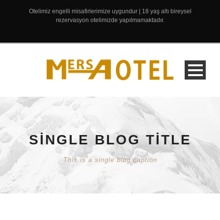
Otelimiz engelli misafirlerimize uygundur | 18 yaş altı bireysel
rezervasyon otelimizde yapılmamaktadır.
SINGLE BLOG TITLE
This is a single blog caption