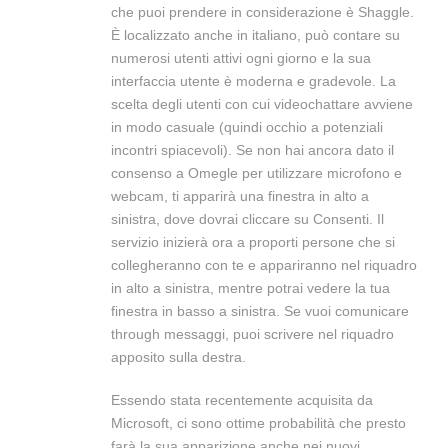
che puoi prendere in considerazione è Shaggle.
È localizzato anche in italiano, può contare su
numerosi utenti attivi ogni giorno e la sua
interfaccia utente è moderna e gradevole. La
scelta degli utenti con cui videochattare avviene
in modo casuale (quindi occhio a potenziali
incontri spiacevoli). Se non hai ancora dato il
consenso a Omegle per utilizzare microfono e
webcam, ti apparirà una finestra in alto a
sinistra, dove dovrai cliccare su Consenti. Il
servizio inizierà ora a proporti persone che si
collegheranno con te e appariranno nel riquadro
in alto a sinistra, mentre potrai vedere la tua
finestra in basso a sinistra. Se vuoi comunicare
through messaggi, puoi scrivere nel riquadro
apposito sulla destra.
Essendo stata recentemente acquisita da
Microsoft, ci sono ottime probabilità che presto
farà la sua apparizione anche nei nuovi