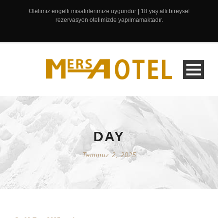
Otelimiz engelli misafirlerimize uygundur | 18 yaş altı bireysel
rezervasyon otelimizde yapılmamaktadır.
DAY
Temmuz 2, 2025