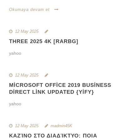
Okumaya devam et
12 May 2025
THREE 2025 4K [RARBG]
yahoo
12 May 2025
MICROSOFT OFFICE 2019 BUSINESS
DIRECT LINK UPDATED {YIFY}
yahoo
12 May 2025
madmin45K
ΚΑΖΊΝΟ ΣΤΟ ΔΙΑΔΊΚΤΥΟ: ΠΟΙΑ