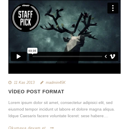
11 Kas 2013
madmin45K
VIDEO POST FORMAT
Lorem ipsum dolor sit amet, consectetur adipisici elit, sed
eiusmod tempor incidunt ut labore et dolore magna aliqua.
Idque Caesaris facere voluntate liceret: sese habere....
Okumaya devam et