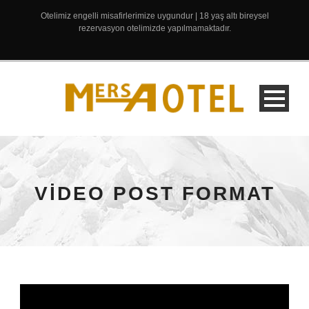
Otelimiz engelli misafirlerimize uygundur | 18 yaş altı bireysel
rezervasyon otelimizde yapılmamaktadır.
VIDEO POST FORMAT