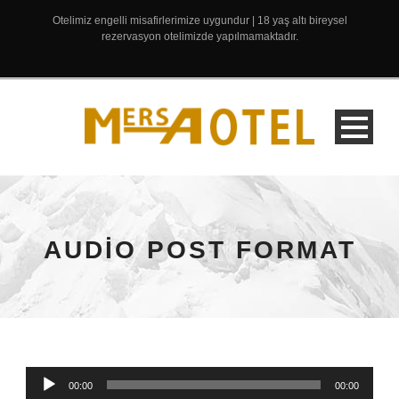
Otelimiz engelli misafirlerimize uygundur | 18 yaş altı bireysel
rezervasyon otelimizde yapılmamaktadır.
AUDIO POST FORMAT
Ses
00:00
00:00
oynatıcı