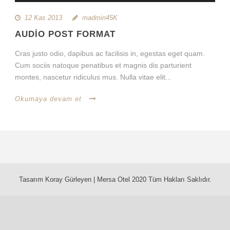
12 Kas 2013
madmin45K
AUDIO POST FORMAT
Cras justo odio, dapibus ac facilisis in, egestas eget quam.
Cum sociis natoque penatibus et magnis dis parturient
montes, nascetur ridiculus mus. Nulla vitae elit...
Okumaya devam et
Tasarım Koray Gürleyen | Mersa Otel 2020 Tüm Hakları Saklıdır.