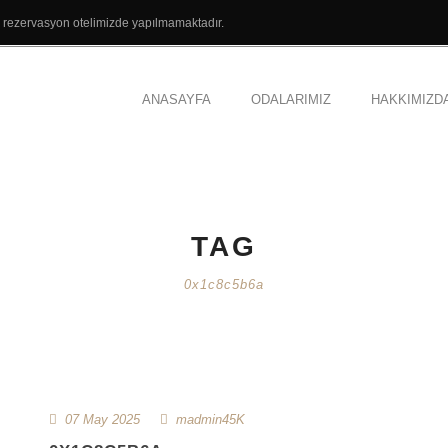
el rezervasyon otelimizde yapılmamaktadır.
ANASAYFA
ODALARIMIZ
HAKKIMIZD
TAG
0x1c8c5b6a
07 May 2025
madmin45K