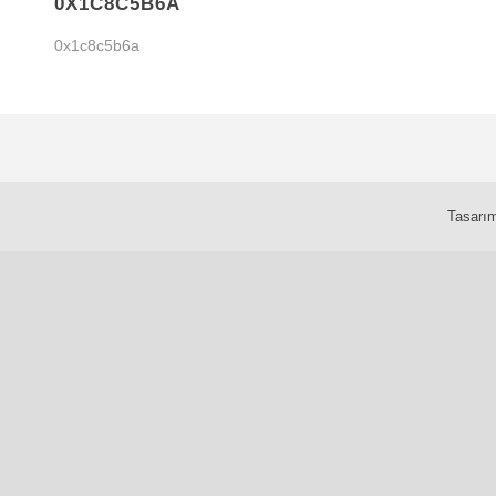
0X1C8C5B6A
0x1c8c5b6a
Tasarım