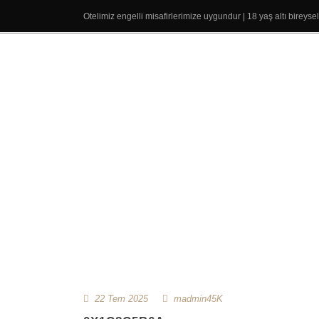
Otelimiz engelli misafirlerimize uygundur | 18 yaş altı bireys
22 Tem 2025
madmin45K