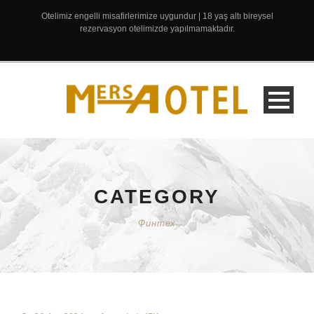
Otelimiz engelli misafirlerimize uygundur | 18 yaş altı bireysel
rezervasyon otelimizde yapılmamaktadır.
CATEGORY
Финтех