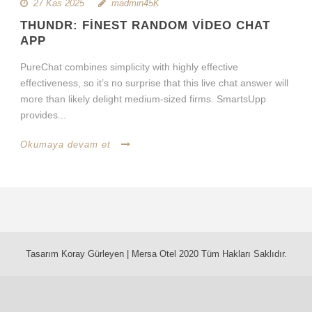
27 Kas 2025
madmin45K
THUNDR: FINEST RANDOM VIDEO CHAT
APP
PureChat combines simplicity with highly effective
effectiveness, so it’s no surprise that this live chat answer will
more than likely delight medium-sized firms. SmartsUpp
provides...
Okumaya devam et
Tasarım Koray Gürleyen | Mersa Otel 2020 Tüm Hakları Saklıdır.