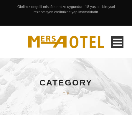
Otelimiz engelli misafirlerimize uygundur | 18 yaş altı bireysel
rezervasyon otelimizde yapılmamaktadır.
CATEGORY
CIB