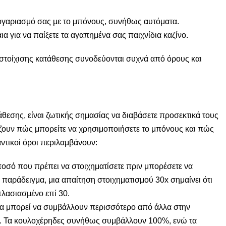
λογαριασμό σας με το μπόνους, συνήθως αυτόματα.
 για να παίξετε τα αγαπημένα σας παιχνίδια καζίνο.
τιστοίχισης κατάθεσης συνοδεύονται συχνά από όρους και
.
άθεσης, είναι ζωτικής σημασίας να διαβάσετε προσεκτικά τους
ρίζουν πώς μπορείτε να χρησιμοποιήσετε το μπόνους και πώς
ντικοί όροι περιλαμβάνουν:
ποσό που πρέπει να στοιχηματίσετε πριν μπορέσετε να
 παράδειγμα, μια απαίτηση στοιχηματισμού 30x σημαίνει ότι
πλασιασμένο επί 30.
α μπορεί να συμβάλλουν περισσότερο από άλλα στην
. Τα κουλοχέρηδες συνήθως συμβάλλουν 100%, ενώ τα