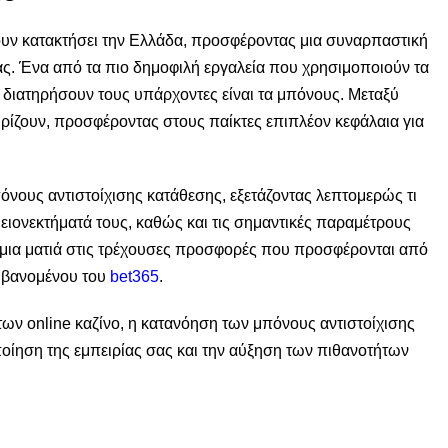
χουν κατακτήσει την Ελλάδα, προσφέροντας μια συναρπαστική
σας. Ένα από τα πιο δημοφιλή εργαλεία που χρησιμοποιούν τα
α διατηρήσουν τους υπάρχοντες είναι τα μπόνους. Μεταξύ
ρίζουν, προσφέροντας στους παίκτες επιπλέον κεφάλαια για
νους αντιστοίχισης κατάθεσης, εξετάζοντας λεπτομερώς τι
 μειονεκτήματά τους, καθώς και τις σημαντικές παραμέτρους
 μια ματιά στις τρέχουσες προσφορές που προσφέρονται από
αμβανομένου του
bet365
.
 των online καζίνο, η κατανόηση των μπόνους αντιστοίχισης
ποίηση της εμπειρίας σας και την αύξηση των πιθανοτήτων