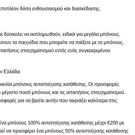
επιπλέον δόση ενθουσιασμού και διασκέδασης.
αι δύσκολο να εκπληρωθούν, ειδικά για μεγάλα μπόνους.
σουν τα παιχνίδια που μπορείτε να παίξετε με το μπόνους.
παιτήσεις στοιχηματισμού εντός ενός συγκεκριμένου
ν Ελλάδα
ικιλία μπόνους αντιστοίχισης κατάθεσης. Οι προσφορές
 μέγιστο ποσό μπόνους και τις απαιτήσεις στοιχηματισμού.
σφορές για να βρείτε αυτήν που ταιριάζει καλύτερα στις
 ένα μπόνους 100% αντιστοίχισης κατάθεσης μέχρι €200 με
ρεί να προσφέρει ένα μπόνους 50% αντιστοίχισης κατάθεσης