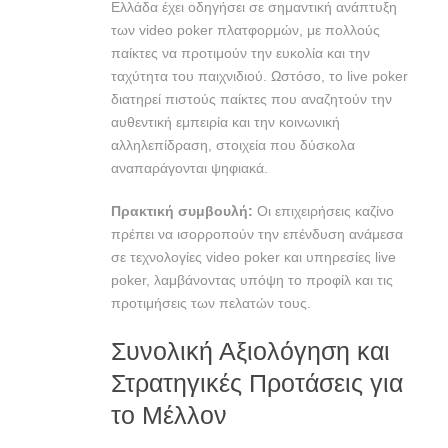
Ελλάδα έχει οδηγήσει σε σημαντική ανάπτυξη
των video poker πλατφορμών, με πολλούς
παίκτες να προτιμούν την ευκολία και την
ταχύτητα του παιχνιδιού. Ωστόσο, το live poker
διατηρεί πιστούς παίκτες που αναζητούν την
αυθεντική εμπειρία και την κοινωνική
αλληλεπίδραση, στοιχεία που δύσκολα
αναπαράγονται ψηφιακά.
Πρακτική συμβουλή:
Οι επιχειρήσεις καζίνο
πρέπει να ισορροπούν την επένδυση ανάμεσα
σε τεχνολογίες video poker και υπηρεσίες live
poker, λαμβάνοντας υπόψη το προφίλ και τις
προτιμήσεις των πελατών τους.
Συνολική Αξιολόγηση και
Στρατηγικές Προτάσεις για
το Μέλλον