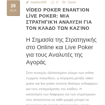
madmin45K
0
Genel
26
VIDEO POKER ΕΝΑΝΤΊΟΝ
OCA
LIVE POKER: ΜΙΑ
ΣΤΡΑΤΗΓΙΚΉ ΑΝΆΛΥΣΗ ΓΙΑ
ΤΟΝ ΚΛΆΔΟ ΤΩΝ ΚΑΖΊΝΟ
Η Σημασία της Στρατηγικής
στο Online και Live Poker
για τους Αναλυτές της
Αγοράς
Στον συνεχώς εξελισσόμενο κόσμο των online
τυχερών παιχνιδιών, η σύγκριση μεταξύ video
poker και live poker αποκτά ιδιαίτερο ενδιαφέρον
για τους επαγγελματίες του κλάδου. Η
κατανόηση των διαφορών και των στρατηγικών
που απαιτούνται σε κάθε μορφή μπορεί να
προσφέρει σημαντικές πληροφορίες για την