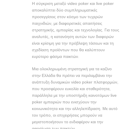
Η σύγκριση μεταξύ video poker και live poker
αποκαλύπτει δύο συμπληρωματικές
προσεγγίσεις στον κόσμο των τυχερών
παιχνιδιών, με διαφορετικές απαιτήσεις
στρατηγικής, εμπειρίας και τεχνολογίας. Για τους
αναλυτές, η κατανόηση αυτών των διαφορών
είναι κρίσιμη για την πρόβλεψη τάσεων και τη
σχεδίαση προϊόντων που θα καλύπτουν
ευρύτερο φάσμα παικτών.
Μια ολοκληρωμένη στρατηγική για τα καζίνο
στην Ελλάδα θα πρέπει να περιλαμβάνει την
ανάπτυξη δυναμικών video poker πλατφορμών,
που προσφέρουν ευκολία και σταθερότητα,
παράλληλα με την υποστήριξη καινοτόμων live
poker εμπειριών που ενισχύουν την
κοινωνικότητα και την αλληλεπίδραση. Με αυτό
τον τρόπο, οι επιχειρήσεις μπορούν να
μεγιστοποιήσουν το ενδιαφέρον και την
αφοσίωση των παικτών.