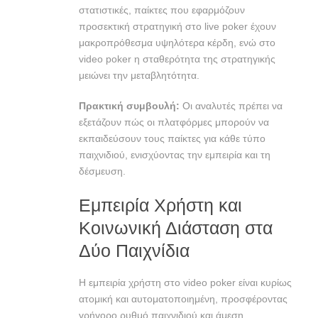
στατιστικές, παίκτες που εφαρμόζουν
προσεκτική στρατηγική στο live poker έχουν
μακροπρόθεσμα υψηλότερα κέρδη, ενώ στο
video poker η σταθερότητα της στρατηγικής
μειώνει την μεταβλητότητα.
Πρακτική συμβουλή:
Οι αναλυτές πρέπει να
εξετάζουν πώς οι πλατφόρμες μπορούν να
εκπαιδεύσουν τους παίκτες για κάθε τύπο
παιχνιδιού, ενισχύοντας την εμπειρία και τη
δέσμευση.
Εμπειρία Χρήστη και
Κοινωνική Διάσταση στα
Δύο Παιχνίδια
Η εμπειρία χρήστη στο video poker είναι κυρίως
ατομική και αυτοματοποιημένη, προσφέροντας
γρήγορο ρυθμό παιχνιδιού και άμεση