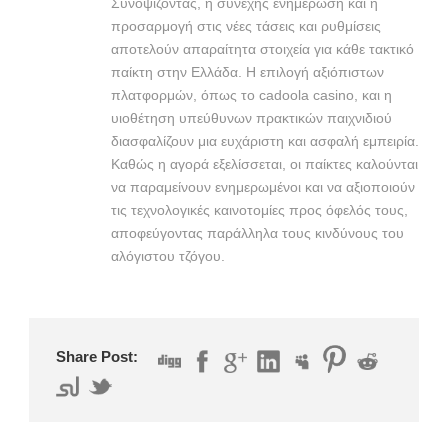
Συνοψίζοντας, η συνεχής ενημέρωση και η
προσαρμογή στις νέες τάσεις και ρυθμίσεις
αποτελούν απαραίτητα στοιχεία για κάθε τακτικό
παίκτη στην Ελλάδα. Η επιλογή αξιόπιστων
πλατφορμών, όπως το cadoola casino, και η
υιοθέτηση υπεύθυνων πρακτικών παιχνιδιού
διασφαλίζουν μια ευχάριστη και ασφαλή εμπειρία.
Καθώς η αγορά εξελίσσεται, οι παίκτες καλούνται
να παραμείνουν ενημερωμένοι και να αξιοποιούν
τις τεχνολογικές καινοτομίες προς όφελός τους,
αποφεύγοντας παράλληλα τους κινδύνους του
αλόγιστου τζόγου.
Share Post: