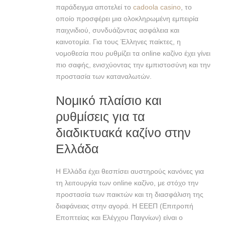
παράδειγμα αποτελεί το
cadoola casino
, το
οποίο προσφέρει μια ολοκληρωμένη εμπειρία
παιχνιδιού, συνδυάζοντας ασφάλεια και
καινοτομία. Για τους Έλληνες παίκτες, η
νομοθεσία που ρυθμίζει τα online καζίνο έχει γίνει
πιο σαφής, ενισχύοντας την εμπιστοσύνη και την
προστασία των καταναλωτών.
Νομικό πλαίσιο και
ρυθμίσεις για τα
διαδικτυακά καζίνο στην
Ελλάδα
Η Ελλάδα έχει θεσπίσει αυστηρούς κανόνες για
τη λειτουργία των online καζίνο, με στόχο την
προστασία των παικτών και τη διασφάλιση της
διαφάνειας στην αγορά. Η ΕΕΕΠ (Επιτροπή
Εποπτείας και Ελέγχου Παιγνίων) είναι ο