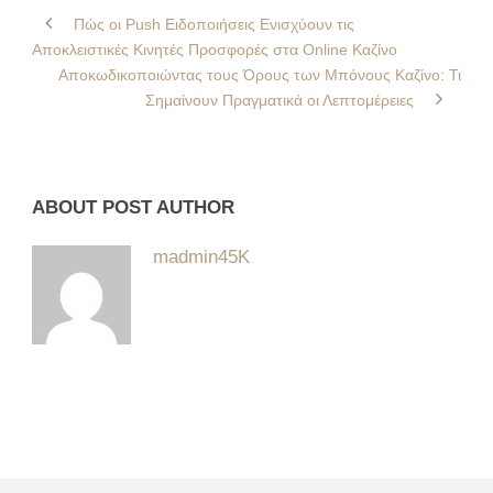
Πώς οι Push Ειδοποιήσεις Ενισχύουν τις
Αποκλειστικές Κινητές Προσφορές στα Online Καζίνο
Αποκωδικοποιώντας τους Όρους των Μπόνους Καζίνο: Τι
Σημαίνουν Πραγματικά οι Λεπτομέρειες
ABOUT POST AUTHOR
madmin45K