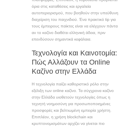
όρια στις καταθέσεις και εργαλεία
αυτοπεριορισμού, που βοηθούν στην υπεύθυνη
διαχείριση του παιχνιδιού. Ένα πρακτικό tip για
τους έμπειρους παίκτες είναι να ελέγχουν πάντα
αν το καζίνο διαθέτει ελληνική άδεια, πριν
επενδύσουν σημαντικά κεφάλαια.
Τεχνολογία και Καινοτομία:
Πώς Αλλάζουν τα Online
Καζίνο στην Ελλάδα
Η τεχνολογία παίζει καθοριστικό ρόλο στην
εξέλιξη των online καζίνο. Τα σύγχρονα καζίνο
στην Ελλάδα υιοθετούν τεχνολογίες όπως η
τεχνητή νοημοσύνη για προσωποποιημένες
προσφορές και βελτιωμένη εμπειρία χρήστη.
Επιπλέον, η χρήση blockchain και
κρυπτονομισμάτων αρχίζει να γίνεται πιο