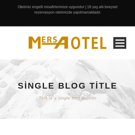
Otelimiz engelli misafirlerimize uygundur | 18 yaş altı bireysel
rezervasyon otelimizde yapılmamaktadır.
SINGLE BLOG TITLE
This is a single blog caption