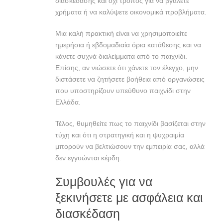
διασκέδασης και όχι τρόπος για να βγάλετε
χρήματα ή να καλύψετε οικονομικά προβλήματα.
Μια καλή πρακτική είναι να χρησιμοποιείτε
ημερήσια ή εβδομαδιαία όρια κατάθεσης και να
κάνετε συχνά διαλείμματα από το παιχνίδι.
Επίσης, αν νιώσετε ότι χάνετε τον έλεγχο, μην
διστάσετε να ζητήσετε βοήθεια από οργανώσεις
που υποστηρίζουν υπεύθυνο παιχνίδι στην
Ελλάδα.
Τέλος, θυμηθείτε πως το παιχνίδι βασίζεται στην
τύχη και ότι η στρατηγική και η ψυχραιμία
μπορούν να βελτιώσουν την εμπειρία σας, αλλά
δεν εγγυώνται κέρδη.
Συμβουλές για να
ξεκινήσετε με ασφάλεια και
διασκέδαση