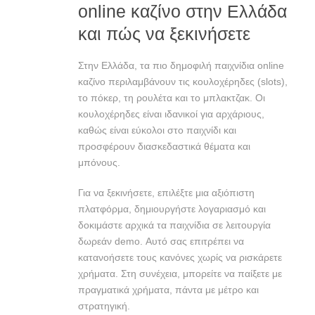
online καζίνο στην Ελλάδα
και πώς να ξεκινήσετε
Στην Ελλάδα, τα πιο δημοφιλή παιχνίδια online
καζίνο περιλαμβάνουν τις κουλοχέρηδες (slots),
το πόκερ, τη ρουλέτα και το μπλακτζακ. Οι
κουλοχέρηδες είναι ιδανικοί για αρχάριους,
καθώς είναι εύκολοι στο παιχνίδι και
προσφέρουν διασκεδαστικά θέματα και
μπόνους.
Για να ξεκινήσετε, επιλέξτε μια αξιόπιστη
πλατφόρμα, δημιουργήστε λογαριασμό και
δοκιμάστε αρχικά τα παιχνίδια σε λειτουργία
δωρεάν demo. Αυτό σας επιτρέπει να
κατανοήσετε τους κανόνες χωρίς να ρισκάρετε
χρήματα. Στη συνέχεια, μπορείτε να παίξετε με
πραγματικά χρήματα, πάντα με μέτρο και
στρατηγική.