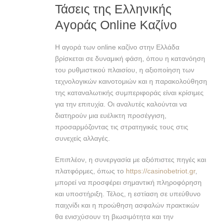
Τάσεις της Ελληνικής
Αγοράς Online Καζίνο
Η αγορά των online καζίνο στην Ελλάδα
βρίσκεται σε δυναμική φάση, όπου η κατανόηση
του ρυθμιστικού πλαισίου, η αξιοποίηση των
τεχνολογικών καινοτομιών και η παρακολούθηση
της καταναλωτικής συμπεριφοράς είναι κρίσιμες
για την επιτυχία. Οι αναλυτές καλούνται να
διατηρούν μια ευέλικτη προσέγγιση,
προσαρμόζοντας τις στρατηγικές τους στις
συνεχείς αλλαγές.
Επιπλέον, η συνεργασία με αξιόπιστες πηγές και
πλατφόρμες, όπως το
https://casinobetriot.gr
,
μπορεί να προσφέρει σημαντική πληροφόρηση
και υποστήριξη. Τέλος, η εστίαση σε υπεύθυνο
παιχνίδι και η προώθηση ασφαλών πρακτικών
θα ενισχύσουν τη βιωσιμότητα και την