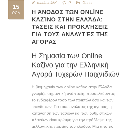
madmin45K
0
Genel
15
Η ΆΝΟΔΟΣ ΤΩΝ ONLINE
OCA
ΚΑΖΊΝΟ ΣΤΗΝ ΕΛΛΆΔΑ:
ΤΆΣΕΙΣ ΚΑΙ ΠΡΟΚΛΉΣΕΙΣ
ΓΙΑ ΤΟΥΣ ΑΝΑΛΥΤΈΣ ΤΗΣ
ΑΓΟΡΆΣ
Η Σημασία των Online
Καζίνο για την Ελληνική
Αγορά Τυχερών Παιχνιδιών
Η βιομηχανία των online καζίνο στην Ελλάδα
γνωρίζει σημαντική ανάπτυξη, προσελκύοντας
το ενδιαφέρον τόσο των παικτών όσο και των
επενδυτών. Για τους αναλυτές της αγοράς, η
κατανόηση των τάσεων και των ρυθμιστικών
πλαισίων είναι κρίσιμη για την πρόβλεψη της
μελλοντικής πορείας του κλάδου. Μία από τις