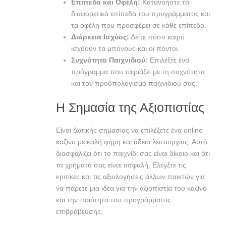
Επίπεδα και Οφέλη:
Κατανοήστε τα
διαφορετικά επίπεδα του προγράμματος και
τα οφέλη που προσφέρει σε κάθε επίπεδο.
Διάρκεια Ισχύος:
Δείτε πόσο καιρό
ισχύουν τα μπόνους και οι πόντοι.
Συχνότητα Παιχνιδιού:
Επιλέξτε ένα
πρόγραμμα που ταιριάζει με τη συχνότητα
και τον προϋπολογισμό παιχνιδιού σας.
Η Σημασία της Αξιοπιστίας
Είναι ζωτικής σημασίας να επιλέξετε ένα online
καζίνο με καλή φήμη και άδεια λειτουργίας. Αυτό
διασφαλίζει ότι το παιχνίδι σας είναι δίκαιο και ότι
τα χρήματά σας είναι ασφαλή. Ελέγξτε τις
κριτικές και τις αξιολογήσεις άλλων παικτών για
να πάρετε μια ιδέα για την αξιοπιστία του καζίνο
και την ποιότητα του προγράμματος
επιβράβευσης.