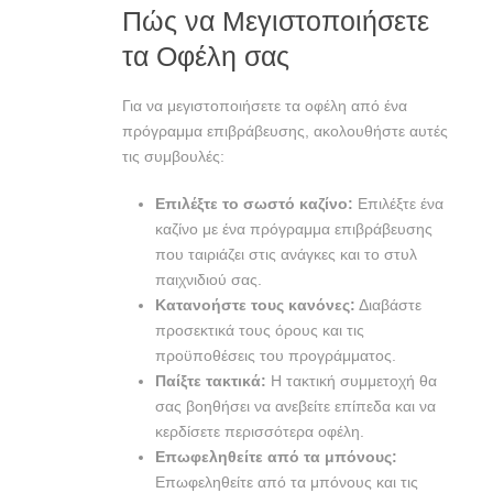
Πώς να Μεγιστοποιήσετε
τα Οφέλη σας
Για να μεγιστοποιήσετε τα οφέλη από ένα
πρόγραμμα επιβράβευσης, ακολουθήστε αυτές
τις συμβουλές:
Επιλέξτε το σωστό καζίνο:
Επιλέξτε ένα
καζίνο με ένα πρόγραμμα επιβράβευσης
που ταιριάζει στις ανάγκες και το στυλ
παιχνιδιού σας.
Κατανοήστε τους κανόνες:
Διαβάστε
προσεκτικά τους όρους και τις
προϋποθέσεις του προγράμματος.
Παίξτε τακτικά:
Η τακτική συμμετοχή θα
σας βοηθήσει να ανεβείτε επίπεδα και να
κερδίσετε περισσότερα οφέλη.
Επωφεληθείτε από τα μπόνους:
Επωφεληθείτε από τα μπόνους και τις