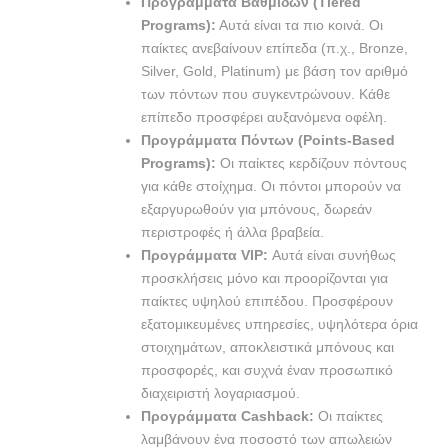
Προγράμματα Βαθμίδων (Tiered
Programs):
Αυτά είναι τα πιο κοινά. Οι
παίκτες ανεβαίνουν επίπεδα (π.χ., Bronze,
Silver, Gold, Platinum) με βάση τον αριθμό
των πόντων που συγκεντρώνουν. Κάθε
επίπεδο προσφέρει αυξανόμενα οφέλη.
Προγράμματα Πόντων (Points-Based
Programs):
Οι παίκτες κερδίζουν πόντους
για κάθε στοίχημα. Οι πόντοι μπορούν να
εξαργυρωθούν για μπόνους, δωρεάν
περιστροφές ή άλλα βραβεία.
Προγράμματα VIP:
Αυτά είναι συνήθως
προσκλήσεις μόνο και προορίζονται για
παίκτες υψηλού επιπέδου. Προσφέρουν
εξατομικευμένες υπηρεσίες, υψηλότερα όρια
στοιχημάτων, αποκλειστικά μπόνους και
προσφορές, και συχνά έναν προσωπικό
διαχειριστή λογαριασμού.
Προγράμματα Cashback:
Οι παίκτες
λαμβάνουν ένα ποσοστό των απωλειών