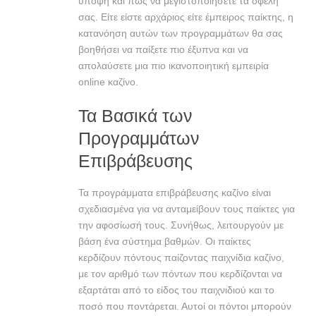
υπόψη και πώς να μεγιστοποιήσετε τα οφέλη
σας. Είτε είστε αρχάριος είτε έμπειρος παίκτης, η
κατανόηση αυτών των προγραμμάτων θα σας
βοηθήσει να παίξετε πιο έξυπνα και να
απολαύσετε μια πιο ικανοποιητική εμπειρία
online καζίνο.
Τα Βασικά των
Προγραμμάτων
Επιβράβευσης
Τα προγράμματα επιβράβευσης καζίνο είναι
σχεδιασμένα για να ανταμείβουν τους παίκτες για
την αφοσίωσή τους. Συνήθως, λειτουργούν με
βάση ένα σύστημα βαθμών. Οι παίκτες
κερδίζουν πόντους παίζοντας παιχνίδια καζίνο,
με τον αριθμό των πόντων που κερδίζονται να
εξαρτάται από το είδος του παιχνιδιού και το
ποσό που ποντάρεται. Αυτοί οι πόντοι μπορούν