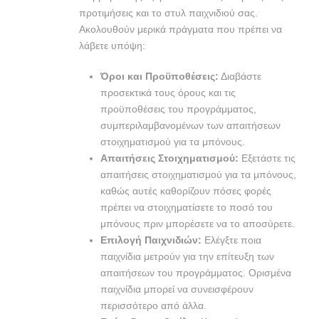
προτιμήσεις και το στυλ παιχνιδιού σας.
Ακολουθούν μερικά πράγματα που πρέπει να
λάβετε υπόψη:
Όροι και Προϋποθέσεις:
Διαβάστε
προσεκτικά τους όρους και τις
προϋποθέσεις του προγράμματος,
συμπεριλαμβανομένων των απαιτήσεων
στοιχηματισμού για τα μπόνους.
Απαιτήσεις Στοιχηματισμού:
Εξετάστε τις
απαιτήσεις στοιχηματισμού για τα μπόνους,
καθώς αυτές καθορίζουν πόσες φορές
πρέπει να στοιχηματίσετε το ποσό του
μπόνους πριν μπορέσετε να το αποσύρετε.
Επιλογή Παιχνιδιών:
Ελέγξτε ποια
παιχνίδια μετρούν για την επίτευξη των
απαιτήσεων του προγράμματος. Ορισμένα
παιχνίδια μπορεί να συνεισφέρουν
περισσότερο από άλλα.