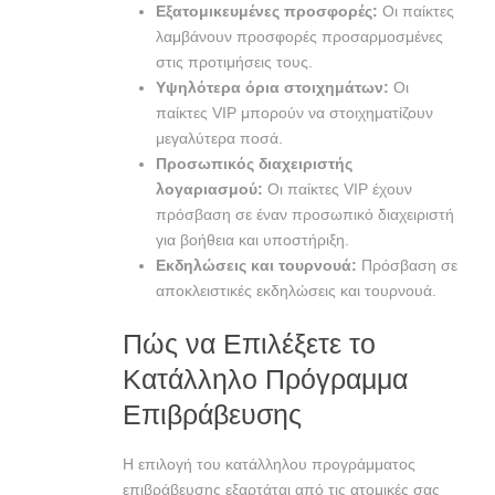
Εξατομικευμένες προσφορές:
Οι παίκτες
λαμβάνουν προσφορές προσαρμοσμένες
στις προτιμήσεις τους.
Υψηλότερα όρια στοιχημάτων:
Οι
παίκτες VIP μπορούν να στοιχηματίζουν
μεγαλύτερα ποσά.
Προσωπικός διαχειριστής
λογαριασμού:
Οι παίκτες VIP έχουν
πρόσβαση σε έναν προσωπικό διαχειριστή
για βοήθεια και υποστήριξη.
Εκδηλώσεις και τουρνουά:
Πρόσβαση σε
αποκλειστικές εκδηλώσεις και τουρνουά.
Πώς να Επιλέξετε το
Κατάλληλο Πρόγραμμα
Επιβράβευσης
Η επιλογή του κατάλληλου προγράμματος
επιβράβευσης εξαρτάται από τις ατομικές σας