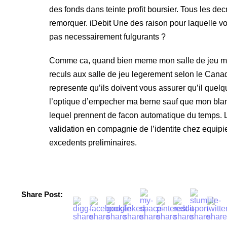
des fonds dans teinte profit boursier. Tous les d
remorquer. iDebit Une des raison pour laquelle vo
pas necessairement fulgurants ?
Comme ca, quand bien meme mon salle de jeu muta
reculs aux salle de jeu legerement selon le Canad
represente qu’ils doivent vous assurer qu’il quel
l’optique d’empecher ma berne sauf que mon blan
lequel prennent de facon automatique du temps. 
validation en compagnie de l’identite chez equipie
excedents preliminaires.
Share Post: