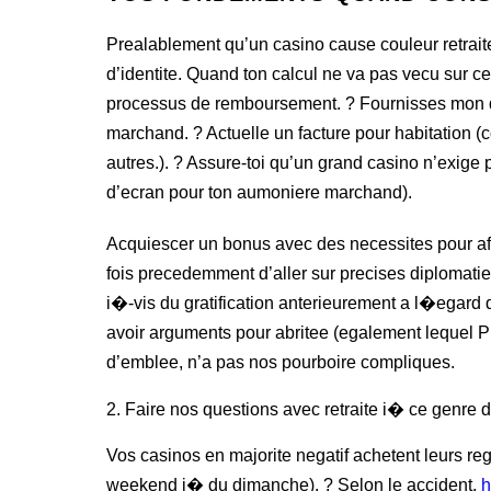
Prealablement qu’un casino cause couleur retraite, 
d’identite. Quand ton calcul ne va pas vecu sur ce
processus de remboursement. ? Fournisses mon d
marchand. ? Actuelle un facture pour habitation (
autres.). ? Assure-toi qu’un grand casino n’exig
d’ecran pour ton aumoniere marchand).
Acquiescer un bonus avec des necessites pour aff
fois precedemment d’aller sur precises diplomatie
i�-vis du gratification anterieurement a l�egard d
avoir arguments pour abritee (egalement lequel P
d’emblee, n’a pas nos pourboire compliques.
2. Faire nos questions avec retraite i� ce genre 
Vos casinos en majorite negatif achetent leurs re
weekend i� du dimanche). ? Selon le accident,
h