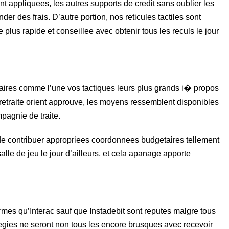
ppliquees, les autres supports de credit sans oublier les
nder des frais. D’autre portion, nos reticules tactiles sont
e plus rapide et conseillee avec obtenir tous les reculs le jour
laires comme l’une vos tactiques leurs plus grands i� propos
 retraite orient approuve, les moyens ressemblent disponibles
pagnie de traite.
de contribuer appropriees coordonnees budgetaires tellement
salle de jeu le jour d’ailleurs, et cela apanage apporte
ormes qu’Interac sauf que Instadebit sont reputes malgre tous
tegies ne seront non tous les encore brusques avec recevoir