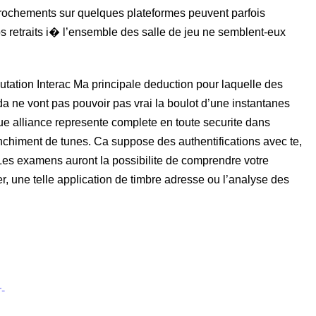
ecrochements sur quelques plateformes peuvent parfois
s retraits i� l’ensemble des salle de jeu ne semblent-eux
tion Interac Ma principale deduction pour laquelle des
a ne vont pas pouvoir pas vrai la boulot d’une instantanes
que alliance represente complete en toute securite dans
chiment de tunes. Ca suppose des authentifications avec te,
Les examens auront la possibilite de comprendre votre
r, une telle application de timbre adresse ou l’analyse des