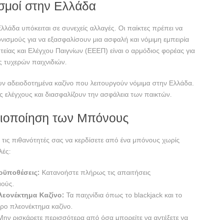
σμοί στην Ελλάδα
Ελλάδα υπόκειται σε συνεχείς αλλαγές. Οι παίκτες πρέπει να
νονισμούς για να εξασφαλίσουν μια ασφαλή και νόμιμη εμπειρία
είας και Ελέγχου Παιγνίων (ΕΕΕΠ) είναι ο αρμόδιος φορέας για
ς τυχερών παιχνιδιών.
υν αδειοδοτημένα καζίνο που λειτουργούν νόμιμα στην Ελλάδα.
ς ελέγχους και διασφαλίζουν την ασφάλεια των παικτών.
Αξιοποίηση των Μπόνους
 τις πιθανότητές σας να κερδίσετε από ένα μπόνους χωρίς
λές:
ροϋποθέσεις:
Κατανοήστε πλήρως τις απαιτήσεις
μούς.
λεονέκτημα Καζίνο:
Τα παιχνίδια όπως το blackjack και το
ρο πλεονέκτημα καζίνο.
ην ρισκάρετε περισσότερα από όσα μπορείτε να αντέξετε να