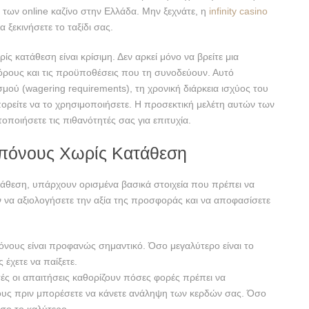
των online καζίνο στην Ελλάδα. Μην ξεχνάτε, η
infinity casino
να ξεκινήσετε το ταξίδι σας.
 κατάθεση είναι κρίσιμη. Δεν αρκεί μόνο να βρείτε μια
όρους και τις προϋποθέσεις που τη συνοδεύουν. Αυτό
σμού (wagering requirements), τη χρονική διάρκεια ισχύος του
πορείτε να το χρησιμοποιήσετε. Η προσεκτική μελέτη αυτών των
ποιήσετε τις πιθανότητές σας για επιτυχία.
Μπόνους Χωρίς Κατάθεση
άθεση, υπάρχουν ορισμένα βασικά στοιχεία που πρέπει να
να αξιολογήσετε την αξία της προσφοράς και να αποφασίσετε
νους είναι προφανώς σημαντικό. Όσο μεγαλύτερο είναι το
 έχετε να παίξετε.
ές οι απαιτήσεις καθορίζουν πόσες φορές πρέπει να
ους πριν μπορέσετε να κάνετε ανάληψη των κερδών σας. Όσο