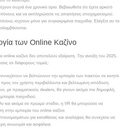
όσο το καλύτερο.
χουν συχνά ένα χρονικό όριο. Βεβαιωθείτε ότι έχετε αρκετό
μπόνους και να εκπληρώσετε τις απαιτήσεις στοιχηματισμού.
όνους ισχύουν μόνο για συγκεκριμένα παιχνίδια. Ελέγξτε αν τα
ριλαμβάνονται.
ογία των Online Καζίνο
τα online καζίνο δεν αποτελούν εξαίρεση. Την άνοιξη του 2025,
σεις σε διάφορους τομείς:
 συνεχίσουν να βελτιώνουν την εμπειρία των παικτών σε κινητά
κά προς τον χρήστη περιβάλλοντα και βελτιωμένη απόδοση.
νο, με πραγματικούς dealers, θα γίνουν ακόμα πιο δημοφιλή,
μπειρία παιχνιδιού.
ν και ακόμα σε πρώιμο στάδιο, η VR θα μπορούσε να
η στην εμπειρία του online καζίνο.
τονομισμάτων για καταθέσεις και αναλήψεις θα συνεχίσει να
ρη ανωνυμία και ασφάλεια.