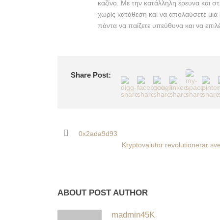
καζίνο. Με την κατάλληλη έρευνα και σ
χωρίς κατάθεση και να απολαύσετε μια 
πάντα να παίζετε υπεύθυνα και να επιλ
Share Post:
0x2ada9d93
Kryptovalutor revolutionerar s
ABOUT POST AUTHOR
madmin45K