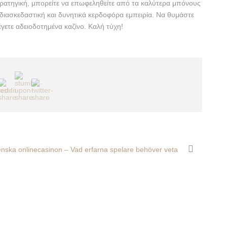
τρατηγική, μπορείτε να επωφεληθείτε από τα καλύτερα μπόνους
διασκεδαστική και δυνητικά κερδοφόρα εμπειρία. Να θυμάστε
έγετε αδειοδοτημένα καζίνο. Καλή τύχη!
venska onlinecasinon – Vad erfarna spelare behöver veta