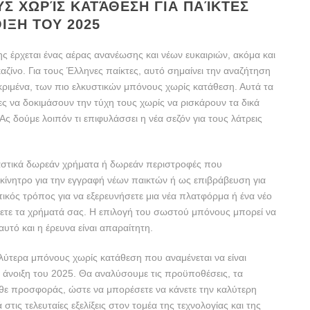
Σ ΧΩΡΊΣ ΚΑΤΆΘΕΣΗ ΓΙΑ ΠΑΊΚΤΕΣ
ΙΞΗ ΤΟΥ 2025
της έρχεται ένας αέρας ανανέωσης και νέων ευκαιριών, ακόμα και
ζίνο. Για τους Έλληνες παίκτες, αυτό σημαίνει την αναζήτηση
ριμένα, των πιο ελκυστικών μπόνους χωρίς κατάθεση. Αυτά τα
ς να δοκιμάσουν την τύχη τους χωρίς να ρισκάρουν τα δικά
 Ας δούμε λοιπόν τι επιφυλάσσει η νέα σεζόν για τους λάτρεις
ιαστικά δωρεάν χρήματα ή δωρεάν περιστροφές που
 κίνητρο για την εγγραφή νέων παικτών ή ως επιβράβευση για
τικός τρόπος για να εξερευνήσετε μια νέα πλατφόρμα ή ένα νέο
ύσετε τα χρήματά σας. Η επιλογή του σωστού μπόνους μπορεί να
 αυτό και η έρευνα είναι απαραίτητη.
λύτερα μπόνους χωρίς κατάθεση που αναμένεται να είναι
ν άνοιξη του 2025. Θα αναλύσουμε τις προϋποθέσεις, τα
άθε προσφοράς, ώστε να μπορέσετε να κάνετε την καλύτερη
 στις τελευταίες εξελίξεις στον τομέα της τεχνολογίας και της