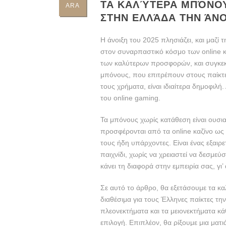
ΤΑ ΚΑΛΎΤΕΡΑ ΜΠΌΝΟΥ
ARA
ΣΤΗΝ ΕΛΛΆΔΑ ΤΗΝ ΆΝΟ
Η άνοιξη του 2025 πλησιάζει, και μαζί 
στον συναρπαστικό κόσμο των online κα
των καλύτερων προσφορών, και συγκεκ
μπόνους, που επιτρέπουν στους παίκτε
τους χρήματα, είναι ιδιαίτερα δημοφιλή.
του online gaming.
Τα μπόνους χωρίς κατάθεση είναι ουσ
προσφέρονται από τα online καζίνο ως
τους ήδη υπάρχοντες. Είναι ένας εξαιρε
παιχνίδι, χωρίς να χρειαστεί να δεσμε
κάνει τη διαφορά στην εμπειρία σας, γι’
Σε αυτό το άρθρο, θα εξετάσουμε τα κα
διαθέσιμα για τους Έλληνες παίκτες τη
πλεονεκτήματα και τα μειονεκτήματα κ
επιλογή. Επιπλέον, θα ρίξουμε μια ματιά