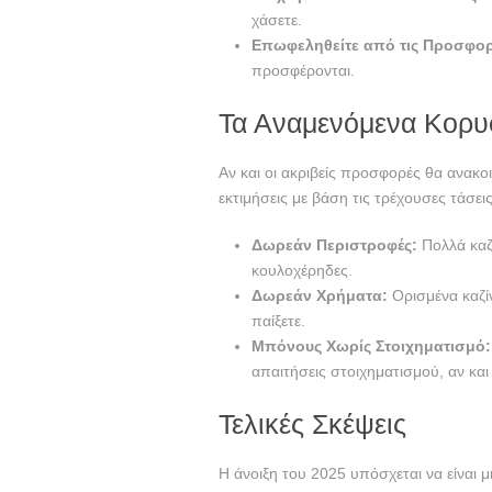
χάσετε.
Επωφεληθείτε από τις Προσφορ
προσφέρονται.
Τα Αναμενόμενα Κορυ
Αν και οι ακριβείς προσφορές θα ανακ
εκτιμήσεις με βάση τις τρέχουσες τάσεις
Δωρεάν Περιστροφές:
Πολλά καζ
κουλοχέρηδες.
Δωρεάν Χρήματα:
Ορισμένα καζί
παίξετε.
Μπόνους Χωρίς Στοιχηματισμό:
απαιτήσεις στοιχηματισμού, αν και 
Τελικές Σκέψεις
Η άνοιξη του 2025 υπόσχεται να είναι 