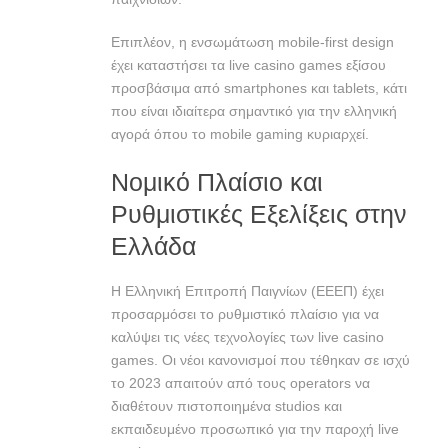
Επιπλέον, η ενσωμάτωση mobile-first design
έχει καταστήσει τα live casino games εξίσου
προσβάσιμα από smartphones και tablets, κάτι
που είναι ιδιαίτερα σημαντικό για την ελληνική
αγορά όπου το mobile gaming κυριαρχεί.
Νομικό Πλαίσιο και
Ρυθμιστικές Εξελίξεις στην
Ελλάδα
Η Ελληνική Επιτροπή Παιγνίων (ΕΕΕΠ) έχει
προσαρμόσει το ρυθμιστικό πλαίσιο για να
καλύψει τις νέες τεχνολογίες των live casino
games. Οι νέοι κανονισμοί που τέθηκαν σε ισχύ
το 2023 απαιτούν από τους operators να
διαθέτουν πιστοποιημένα studios και
εκπαιδευμένο προσωπικό για την παροχή live