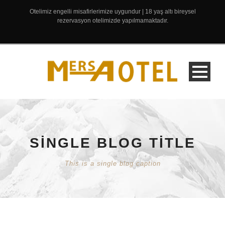
Otelimiz engelli misafirlerimize uygundur | 18 yaş altı bireysel
rezervasyon otelimizde yapılmamaktadır.
SINGLE BLOG TITLE
This is a single blog caption