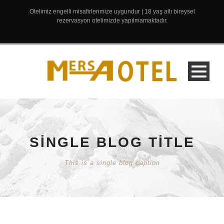
Otelimiz engelli misafirlerimize uygundur | 18 yaş altı bireysel
rezervasyon otelimizde yapılmamaktadır.
SINGLE BLOG TITLE
This is a single blog caption