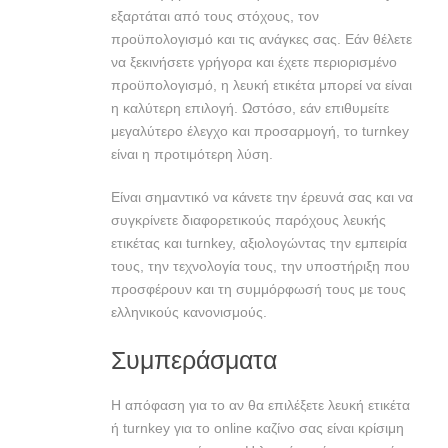
εξαρτάται από τους στόχους, τον
προϋπολογισμό και τις ανάγκες σας. Εάν θέλετε
να ξεκινήσετε γρήγορα και έχετε περιορισμένο
προϋπολογισμό, η λευκή ετικέτα μπορεί να είναι
η καλύτερη επιλογή. Ωστόσο, εάν επιθυμείτε
μεγαλύτερο έλεγχο και προσαρμογή, το turnkey
είναι η προτιμότερη λύση.
Είναι σημαντικό να κάνετε την έρευνά σας και να
συγκρίνετε διαφορετικούς παρόχους λευκής
ετικέτας και turnkey, αξιολογώντας την εμπειρία
τους, την τεχνολογία τους, την υποστήριξη που
προσφέρουν και τη συμμόρφωσή τους με τους
ελληνικούς κανονισμούς.
Συμπεράσματα
Η απόφαση για το αν θα επιλέξετε λευκή ετικέτα
ή turnkey για το online καζίνο σας είναι κρίσιμη