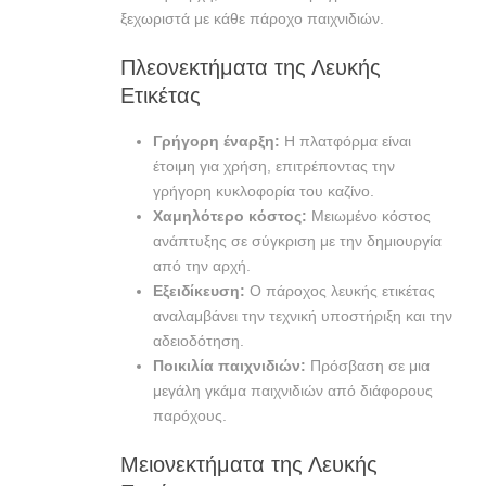
ξεχωριστά με κάθε πάροχο παιχνιδιών.
Πλεονεκτήματα της Λευκής
Ετικέτας
Γρήγορη έναρξη:
Η πλατφόρμα είναι
έτοιμη για χρήση, επιτρέποντας την
γρήγορη κυκλοφορία του καζίνο.
Χαμηλότερο κόστος:
Μειωμένο κόστος
ανάπτυξης σε σύγκριση με την δημιουργία
από την αρχή.
Εξειδίκευση:
Ο πάροχος λευκής ετικέτας
αναλαμβάνει την τεχνική υποστήριξη και την
αδειοδότηση.
Ποικιλία παιχνιδιών:
Πρόσβαση σε μια
μεγάλη γκάμα παιχνιδιών από διάφορους
παρόχους.
Μειονεκτήματα της Λευκής