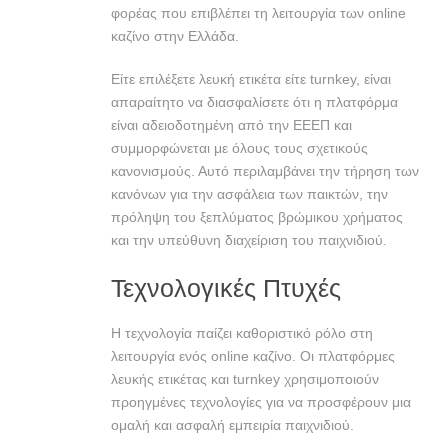
φορέας που επιβλέπει τη λειτουργία των online
καζίνο στην Ελλάδα.
Είτε επιλέξετε λευκή ετικέτα είτε turnkey, είναι
απαραίτητο να διασφαλίσετε ότι η πλατφόρμα
είναι αδειοδοτημένη από την ΕΕΕΠ και
συμμορφώνεται με όλους τους σχετικούς
κανονισμούς. Αυτό περιλαμβάνει την τήρηση των
κανόνων για την ασφάλεια των παικτών, την
πρόληψη του ξεπλύματος βρώμικου χρήματος
και την υπεύθυνη διαχείριση του παιχνιδιού.
Τεχνολογικές Πτυχές
Η τεχνολογία παίζει καθοριστικό ρόλο στη
λειτουργία ενός online καζίνο. Οι πλατφόρμες
λευκής ετικέτας και turnkey χρησιμοποιούν
προηγμένες τεχνολογίες για να προσφέρουν μια
ομαλή και ασφαλή εμπειρία παιχνιδιού.