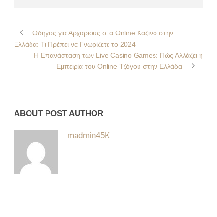
Οδηγός για Αρχάριους στα Online Καζίνο στην
Ελλάδα: Τι Πρέπει να Γνωρίζετε το 2024
Η Επανάσταση των Live Casino Games: Πώς Αλλάζει η
Εμπειρία του Online Τζόγου στην Ελλάδα
ABOUT POST AUTHOR
madmin45K