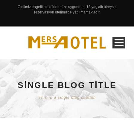
Otelimiz engelli misafirlerimize uygundur | 18 yaş altı bireysel
rezervasyon otelimizde yapılmamaktadır.
SINGLE BLOG TITLE
This is a single blog caption