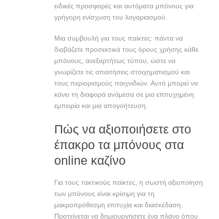
ειδικές προσφορές και αυτόματα μπόνους για
γρήγορη ενίσχυση του λογαριασμού.
Μια συμβουλή για τους παίκτες: πάντα να
διαβάζετε προσεκτικά τους όρους χρήσης κάθε
μπόνους, ανεξαρτήτως τύπου, ώστε να
γνωρίζετε τις απαιτήσεις στοιχηματισμού και
τους περιορισμούς παιχνιδιών. Αυτό μπορεί να
κάνει τη διαφορά ανάμεσα σε μια επιτυχημένη
εμπειρία και μια απογοήτευση.
Πώς να αξιοποιήσετε στο
έπακρο τα μπόνους στα
online καζίνο
Για τους τακτικούς παίκτες, η σωστή αξιοποίηση
των μπόνους είναι κρίσιμη για τη
μακροπρόθεσμη επιτυχία και διασκέδαση.
Προτείνεται να δημιουργήσετε ένα πλάνο όπου