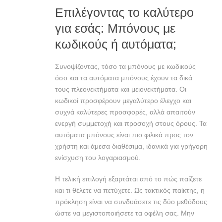
Επιλέγοντας το καλύτερο
για εσάς: Μπόνους με
κωδικούς ή αυτόματα;
Συνοψίζοντας, τόσο τα μπόνους με κωδικούς
όσο και τα αυτόματα μπόνους έχουν τα δικά
τους πλεονεκτήματα και μειονεκτήματα. Οι
κωδικοί προσφέρουν μεγαλύτερο έλεγχο και
συχνά καλύτερες προσφορές, αλλά απαιτούν
ενεργή συμμετοχή και προσοχή στους όρους. Τα
αυτόματα μπόνους είναι πιο φιλικά προς τον
χρήστη και άμεσα διαθέσιμα, ιδανικά για γρήγορη
ενίσχυση του λογαριασμού.
Η τελική επιλογή εξαρτάται από το πώς παίζετε
και τι θέλετε να πετύχετε. Ως τακτικός παίκτης, η
πρόκληση είναι να συνδυάσετε τις δύο μεθόδους
ώστε να μεγιστοποιήσετε τα οφέλη σας. Μην