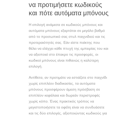
να προτιμήσετε κωδικούς
και πότε αυτόματα μπόνους
Η επιλογή ανάμεσα σε κωδικούς μπόνους και
αυτόματα μπόνους εξαρτάται σε μεγάλο βαθμό
από το προσωπικό σας στυλ παιχνιδιού και τις
προτεραιότητές σας. Εάν είστε παίκτης που
θέλει να ελέγχει κάθε πτυχή της εμπειρίας του και
να αξιοποιεί στο έπακρο τις προσφορές, οι
κωδικοί μπόνους είναι πιθανώς η καλύτερη
επιλογή.
Αντίθετα, αν προτιμάτε να εστιάζετε στο παιχνίδι
χωρίς επιπλέον διαδικασίες, τα αυτόματα
μπόνους προσφέρουν άμεση πρόσβαση σε
επιπλέον κεφάλαια και δωρεάν περιστροφές
χωρίς κόπο. Ένας πρακτικός τρόπος να
μεγιστοποιήσετε τα οφέλη είναι να συνδυάσετε
και τις δύο επιλογές, αξιοποιώντας κωδικούς για