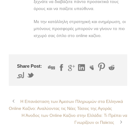
ξεχνάτε να διαβάζετε πάντα προσεκτικά τους
όρους και να παίζετε υπεύθυνα.
Με την κατάλληλη στρατηγική και ενημέρωση, οι
μπόνους προσφορές μπορούν να γίνουν το πιο
ισχυρό σας όπλο στο online καζίνο.
Share Post:
Η Επανάσταση των Άμεσων Πληρωμών στα Ελληνικά
Online Καζίνο: Αναλύοντας τις Νέες Τάσεις της Αγοράς
Η Άνοδος των Online Καζίνο στην Ελλάδα: Τι Πρέπει να
Γνωρίζουν οι Παίκτες