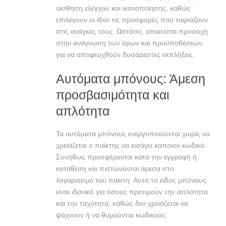
αίσθηση ελέγχου και ικανοποίησης, καθώς
επιλέγουν οι ίδιοι τις προσφορές που ταιριάζουν
στις ανάγκες τους. Ωστόσο, απαιτείται προσοχή
στην ανάγνωση των όρων και προϋποθέσεων
για να αποφευχθούν δυσάρεστες εκπλήξεις.
Αυτόματα μπόνους: Άμεση
προσβασιμότητα και
απλότητα
Τα αυτόματα μπόνους ενεργοποιούνται χωρίς να
χρειάζεται ο παίκτης να εισάγει κάποιον κωδικό.
Συνήθως προσφέρονται κατά την εγγραφή ή
κατάθεση και πιστώνονται άμεσα στο
λογαριασμό του παίκτη. Αυτό το είδος μπόνους
είναι ιδανικό για όσους προτιμούν την απλότητα
και την ταχύτητα, καθώς δεν χρειάζεται να
ψάχνουν ή να θυμούνται κωδικούς.